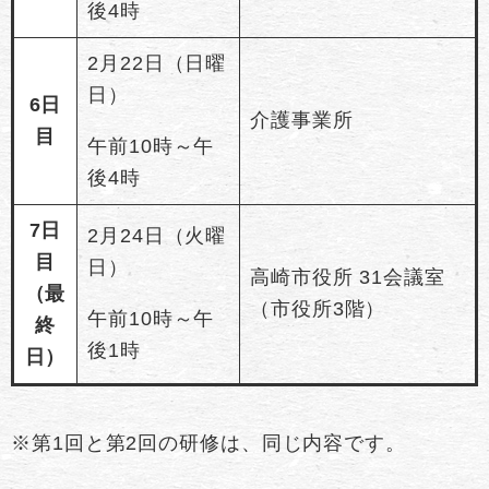
後4時
2月22日（日曜
日）
6日
介護事業所
目
午前10時～午
後4時
7日
2月24日（火曜
目
日）
高崎市役所 31会議室
（最
（市役所3階）
午前10時～午
終
後1時
日）
※第1回と第2回の研修は、同じ内容です。