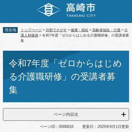
ペ
メ
ー
ニ
ジ
ュ
の
ー
先
を
現在地
トップページ
>
分類でさがす
>
健康・福祉
>
高齢者福祉・介護
>
介
頭
飛
護人材確保
>
令和7年度「ゼロからはじめる介護職研修」の受講者募
で
ば
集
す。
し
て
本
本
文
令和7年度「ゼロからはじめ
文
へ
る介護職研修」の受講者募
集
ページ内目次
ページID：0006818
更新日：2025年9月1日更新