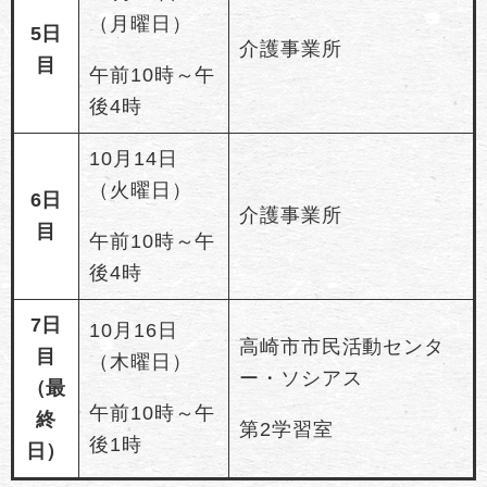
（月曜日）
5日
介護事業所
目
午前10時～午
後4時
10月14日
（火曜日）
6日
介護事業所
目
午前10時～午
後4時
7日
10月16日
高崎市市民活動センタ
目
（木曜日）
ー・ソシアス
（最
午前10時～午
終
第2学習室
後1時
日）