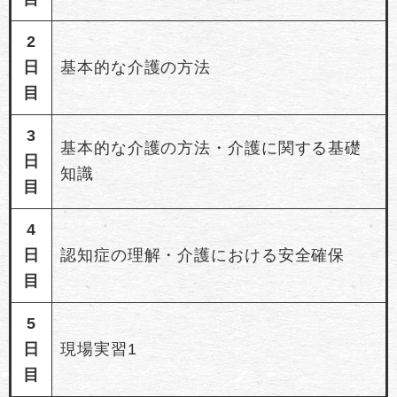
2
日
基本的な介護の方法
目
3
基本的な介護の方法・介護に関する基礎
日
知識
目
4
日
認知症の理解・介護における安全確保
目
5
日
現場実習1
目