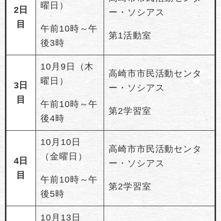
曜日）
2日
ー・ソシアス
目
午前10時～午
第1活動室
後3時
10月9日（木
高崎市市民活動センタ
曜日）
3日
ー・ソシアス
目
午前10時～午
第2学習室
後4時
10月10日
高崎市市民活動センタ
（金曜日）
4日
ー・ソシアス
目
午前10時～午
第2学習室
後5時
10月13日