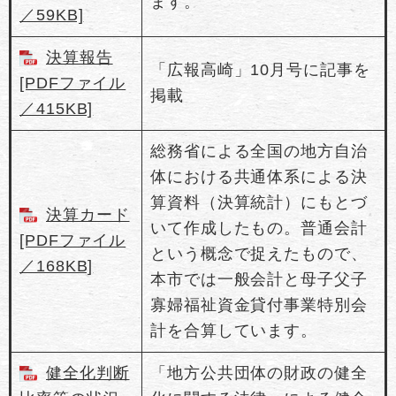
ます。
／59KB]
決算報告
「広報高崎」10月号に記事を
[PDFファイル
掲載
／415KB]
総務省による全国の地方自治
体における共通体系による決
算資料（決算統計）にもとづ
決算カード
いて作成したもの。普通会計
[PDFファイル
という概念で捉えたもので、
／168KB]
本市では一般会計と母子父子
寡婦福祉資金貸付事業特別会
計を合算しています。
健全化判断
「地方公共団体の財政の健全