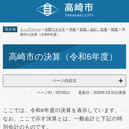
ペ
メ
ー
ニ
ジ
ュ
の
ー
先
を
現在地
トップページ
>
分類でさがす
>
市政
>
財政・会計・監査
>
財政
>
高
頭
飛
崎市の決算（令和6年度）
で
ば
す。
し
本
て
文
高崎市の決算（令和6年度）
本
文
へ
ページ内目次
ページID：0074512
更新日：2026年3月31日更新
ここでは、令和6年度の決算を表示しています。
なお、ここで示す決算とは、一般会計と下記の特
別会計のものです。