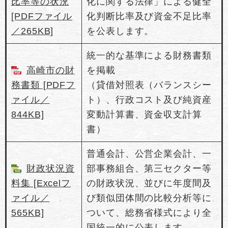
比率等の状況
化に関する法律」による健全
[PDFファイル
化判断比率及び資金不足比率
／265KB]
を公表します。
統一的な基準による財務書類
高崎市の財
を掲載
務書類 [PDFフ
（貸借対照表（バランスシー
ァイル／
ト）、行政コスト及び純資産
844KB]
変動計算書、資金収支計算
書）
普通会計、公営企業会計、一
財政状況資
部事務組合、第三セクター等
料集 [Excelフ
の財政状況、並びに年度間及
ァイル／
び類似団体間の比較分析等に
565KB]
ついて、総務省様式により全
国統一的に公表します。