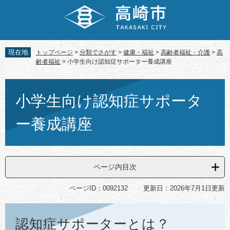
ペ
メ
ー
ニ
ジ
ュ
の
ー
先
を
現在地
トップページ
>
分類でさがす
>
健康・福祉
>
高齢者福祉・介護
>
高
頭
飛
齢者福祉
>
小学生向け認知症サポーター養成講座
で
ば
す。
し
本
て
文
小学生向け認知症サポータ
本
文
ー養成講座
へ
ページ内目次
ページID：0092132
更新日：2026年7月1日更新
認知症サポーターとは？