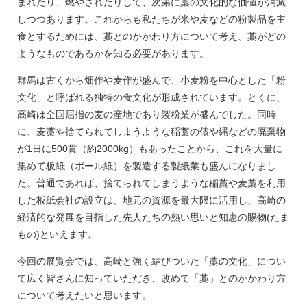
まれたり、燃やされたりして、次第に藁の文化的な価値が消滅
しつつあります。これからも私たちが米や麦などの粉製品を主
食とするためには、藁とのかかわり方について考え、藁がどの
ようなものであるかを知る必要があります。
群馬は古くから畑作や麦作が盛んで、小麦粉を中心とした「粉
文化」と呼ばれる独特の食文化が形成されています。とくに、
高崎は全国屈指の麦の産地であり製粉業が盛んでした。同時
に、麦藁や捨てられてしまうような稲藁の俵や縄などの廃棄物
が1日に500貫（約2000kg）もあったことから、これを大量に
集めて板紙（ボール紙）を製造する製紙業も盛んになりまし
た。普通であれば、捨てられてしまうような稲藁や麦藁を利用
した板紙会社の設立は、地元の資源を最大限に活用し、高崎の
経済的な発展を目指した先人たちの熱い思いと知恵の賜物(たま
もの)といえます。
今回の展覧会では、高崎と強く結びついた「藁の文化」につい
て広く皆さんに知っていただき、改めて「藁」とのかかわり方
について考えたいと思います。