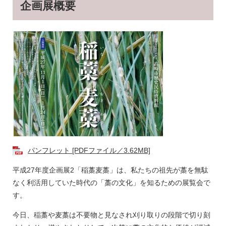
企画展概要
パンフレット [PDFファイル／3.62MB]
平成27年度企画展2「稲藁麦藁」は、私たちの祖先が藁を無駄
なく利活用していた時代の「藁の文化」を知るための展覧会で
す。
今日、稲藁や麦藁は不要物と見なされ刈り取りの段階で切り刻