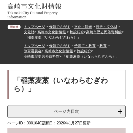
ペ
メ
ー
ニ
ジ
ュ
の
ー
トップページ
>
分類でさがす
>
文化・観光
>
歴史・文化財
>
先
を
文化財
>
高崎市文化財情報
>
施設紹介
>
高崎市歴史民俗資料館
>
頭
飛
「稲藁麦藁（いなわらむぎわら）」
で
ば
トップページ
>
分類でさがす
>
子育て・教育
>
教育
>
す。
し
教育委員会
>
高崎市文化財情報
>
施設紹介
>
て
高崎市歴史民俗資料館
>
「稲藁麦藁（いなわらむぎわら）」
本
文
へ
本
「稲藁麦藁（いなわらむぎわ
文
ら）」
ページ内目次
ページID：0001040
更新日：2026年1月27日更新