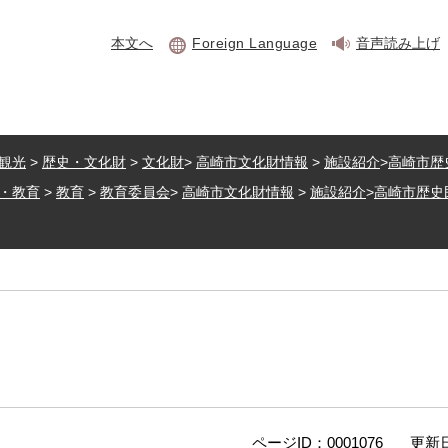
本文へ
Foreign Language
音声読み上げ
観光
>
歴史・文化財
>
文化財
>
高崎市文化財情報
>
施設紹介
>
高崎市歴
・教育
>
教育
>
教育委員会
>
高崎市文化財情報
>
施設紹介
>
高崎市歴史
ページID：0001076
更新日