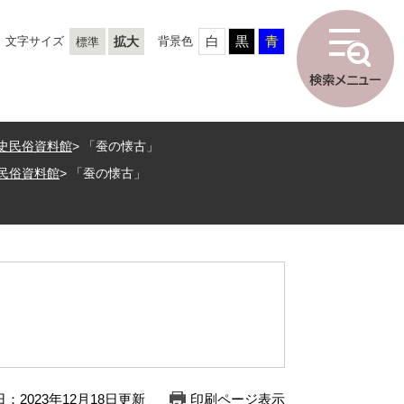
白
黒
青
文字サイズ
拡大
背景色
標準
史民俗資料館
>
「蚕の懐古」
民俗資料館
>
「蚕の懐古」
：2023年12月18日更新
印刷ページ表示