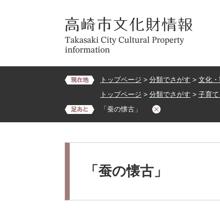
ペ
メ
ー
ニ
ジ
ュ
の
ー
先
を
頭
飛
で
ば
トップページ
>
分類でさがす
>
文化・
す。
し
トップページ
>
分類でさがす
>
子育て
て
「蚕の懐古」
本
文
へ
本
文
「蚕の懐古」