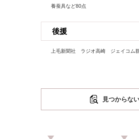
養蚕具など80点
後援
上毛新聞社 ラジオ高崎 ジェイコム
見つからな