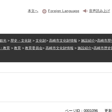
本文へ
Foreign Language
音声読み上げ
観光
>
歴史・文化財
>
文化財
>
高崎市文化財情報
>
施設紹介
>
高崎市歴
・教育
>
教育
>
教育委員会
>
高崎市文化財情報
>
施設紹介
>
高崎市歴史
ページID：0001096
更新