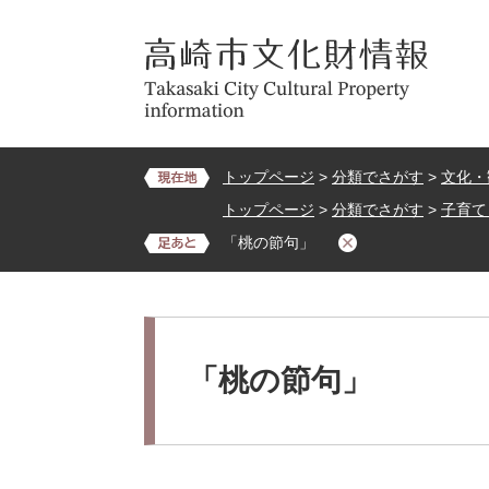
ペ
メ
ー
ニ
ジ
ュ
の
ー
先
を
頭
飛
で
ば
トップページ
>
分類でさがす
>
文化・
す。
し
トップページ
>
分類でさがす
>
子育て
て
「桃の節句」
本
文
へ
本
文
「桃の節句」