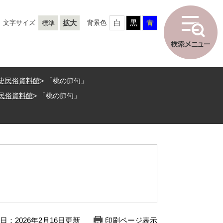
白
黒
青
文字サイズ
拡大
背景色
標準
史民俗資料館
>
「桃の節句」
民俗資料館
>
「桃の節句」
日：2026年2月16日更新
印刷ページ表示