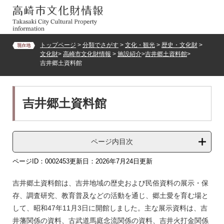
ペ
メ
ー
ニ
ジ
ュ
の
ー
トップページ
>
分類でさがす
>
文化・観光
>
歴史・文化財
>
先
を
文化財
>
高崎市文化財情報
>
施設紹介
>
吉井郷土資料館
>
頭
飛
吉井郷土資料館
で
ば
す。
し
て
本
本
吉井郷土資料館
文
文
へ
ページ内目次
ページID：0002453
更新日：2026年7月24日更新
吉井郷土資料館は、吉井地域の歴史および民俗資料の展示・保
存、調査研究、教育普及などの活動を通じ、郷土愛を育む場と
して、昭和47年11月3日に開館しました。主な展示資料は、吉
井藩関係の資料、古武道馬庭念流関係の資料、吉井火打金関係