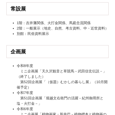
常設展
1階：吉井藩関係、火打金関係、馬庭念流関係
2階：一般展示（地史、自然、考古資料、中・近世資料）
別館：民俗資料展示
企画展
令和8年度
ミニ企画展「天久沢観音と草競馬－武田信玄伝説－」
（終了しました）
第52回企画展「（仮題）むかしの暮らし展」（10月開
催予定）
令和7年度
第51回企画展「堀越文右衛門の活躍－紀州御用所と
塩・火打金－」
令和6年度
ミニ企画展「植物画家・新井巴－植物標本と植物画の