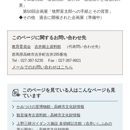
美」
第50回企画展「牧野富太郎への手紙とその背景」
◆その他 過去に開催された企画展（準備中）
このページに関するお問い合わせ先
教育委員会
吉井郷土資料館
代表問い合わせ先
群馬県高崎市吉井町吉井285番地
Tel：027-387-5235
Fax：027-387-9921
メールでのお問い合わせはこちら
このページを見ている人はこんなページも見
ています
かみつけの里博物館 - 高崎市文化財情報
観音塚考古資料館 - 高崎市文化財情報
上野三碑ガイダンス施設 多胡碑記念館（吉井いしぶみの
里公園内） - 高崎市文化財情報