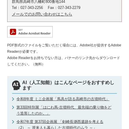
群馬県高崎市八幡町800番地144
Tel：027-343-2256
Fax：027-343-2279
メールでのお問い合わせはこちら
PDF形式のファイルをご覧いただく場合には、Adobe社が提供するAdobe
Readerが必要です。
Adobe Readerをお持ちでない方は、バナーのリンク先からダウンロード
してください。（無料）
AI（人工知能）はこんなページをおすすめし
ます
令和8年度 ミニ企画展「馬具が語る高崎市の古墳時代」
第33回特別展「はにわ馬-古墳時代、最先端の乗り物をど
う造形したのか。」
令和7年度 第37回企画展 「剣崎長瀞西遺跡を考える
（2） ～ 渡来人も暮らした古墳時代のムラ ～」