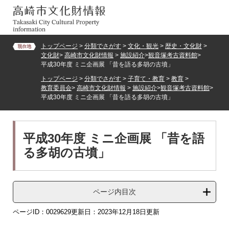
ペ
メ
ー
ニ
ジ
ュ
の
ー
トップページ
>
分類でさがす
>
文化・観光
>
歴史・文化財
>
先
を
文化財
>
高崎市文化財情報
>
施設紹介
>
観音塚考古資料館
>
頭
飛
平成30年度 ミニ企画展 「昔を語る多胡の古墳」
で
ば
トップページ
>
分類でさがす
>
子育て・教育
>
教育
>
す。
し
教育委員会
>
高崎市文化財情報
>
施設紹介
>
観音塚考古資料館
>
て
平成30年度 ミニ企画展 「昔を語る多胡の古墳」
本
文
へ
本
平成30年度 ミニ企画展 「昔を語
文
る多胡の古墳」
ページ内目次
ページID：0029629
更新日：2023年12月18日更新