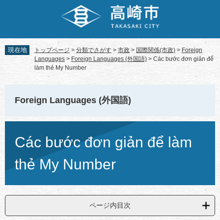
ペ
メ
ー
ニ
ジ
ュ
の
ー
先
を
現在地
トップページ
>
分類でさがす
>
市政
>
国際関係(市政)
>
Foreign
頭
飛
Languages
>
Foreign Languages (外国語)
>
Các bước đơn giản để
で
ば
làm thẻ My Number
す。
し
て
本
Foreign Languages (外国語)
文
へ
本
文
Các bước đơn giản để làm
thẻ My Number
ページ内目次