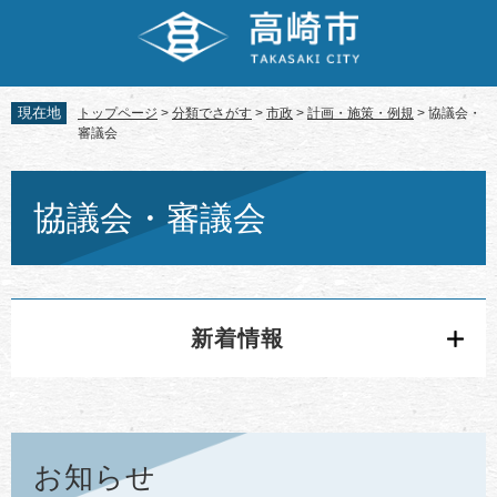
ペ
メ
ー
ニ
ジ
ュ
の
ー
先
を
現在地
トップページ
>
分類でさがす
>
市政
>
計画・施策・例規
>
協議会・
頭
飛
審議会
で
ば
す。
し
本
て
文
協議会・審議会
本
文
へ
新着情報
お知らせ