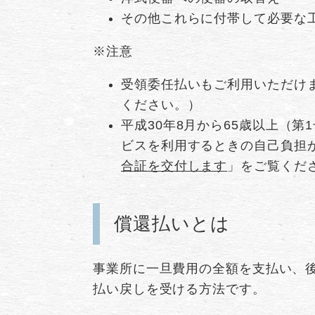
その他これらに付帯して必要な
※注意
受領委任払いもご利用いただけ
ください。）
平成30年8月から65歳以上（
ビスを利用するときの自己負担
合証を交付します
」をご覧くだ
償還払いとは
事業所に一旦費用の全額を支払い、後
払い戻しを受ける方法です。