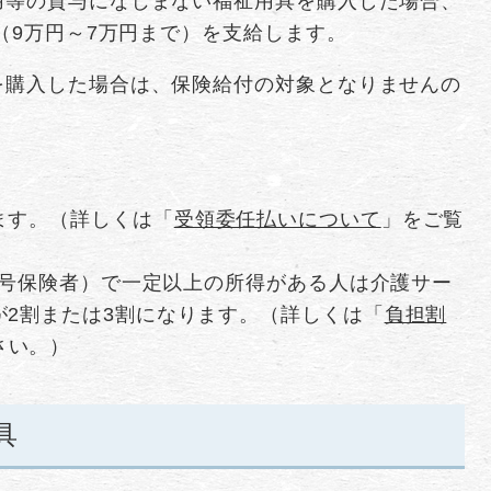
用等の貸与になじまない福祉用具を購入した場合、
割（9万円～7万円まで）を支給します。
を購入した場合は、保険給付の対象となりませんの
ます。（詳しくは「
受領委任払いについて
」をご覧
第1号保険者）で一定以上の所得がある人は介護サー
が2割または3割になります。（詳しくは「
負担割
さい。）
具