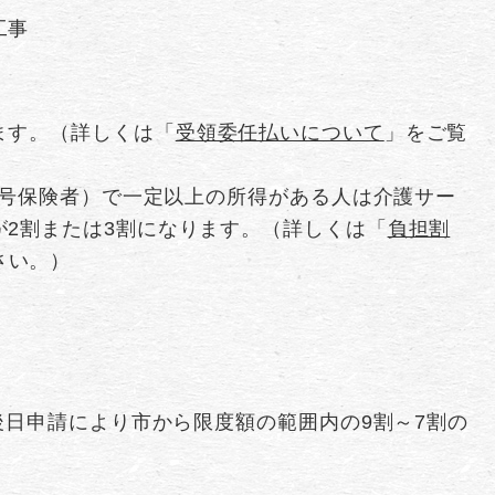
工事
ます。（詳しくは「
受領委任払いについて
」をご覧
第1号保険者）で一定以上の所得がある人は介護サー
が2割または3割になります。（詳しくは「
負担割
さい。）
日申請により市から限度額の範囲内の9割～7割の