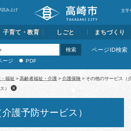
声読み上げ
文字
子育て・教育
しごと
まちづくり
ページID検索
ページ
PDF
康・福祉
>
高齢者福祉・介護
>
介護保険
>
その他のサービス（
ス）
（介護予防サービス）