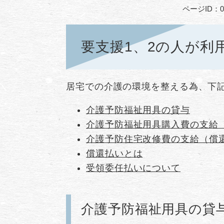
ページID：00
要支援1、2の人が利
居宅での介護の環境を整える為、下
介護予防福祉用具の貸与
介護予防福祉用具購入費の支給
介護予防住宅改修費の支給（償
償還払いとは
受領委任払いについて
介護予防福祉用具の貸