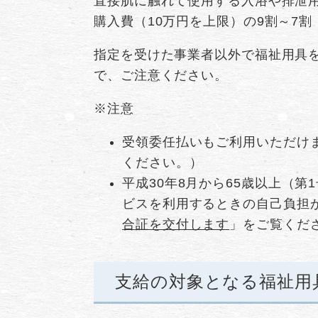
直接肌に触れて使用する入浴や排泄
購入費（10万円を上限）の9割～7
指定を受けた事業者以外で福祉用具
で、ご注意ください。
※注意
受領委任払いもご利用いただけ
ください。）
平成30年8月から65歳以上（
ビスを利用するときの自己負担
合証を交付します
」をご覧くだ
支給の対象となる福祉用