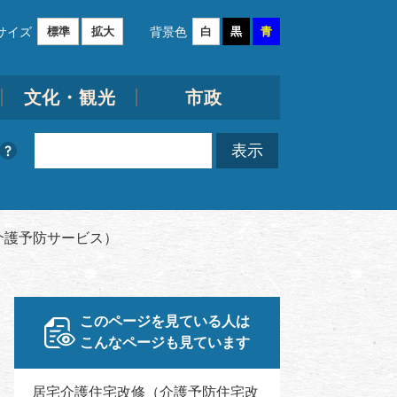
サイズ
背景色
標準
拡大
白
黒
青
文化・観光
市政
介護予防サービス）
このページを見ている人は
こんなページも見ています
居宅介護住宅改修（介護予防住宅改