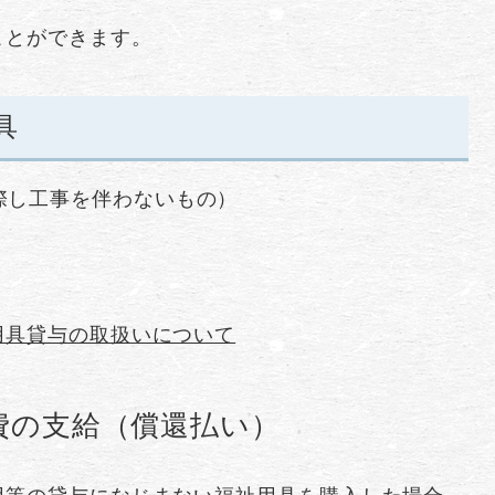
ことができます。
具
際し工事を伴わないもの）
用具貸与の取扱いについて
費の支給（償還払い）