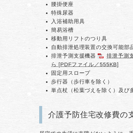
腰掛便座
特殊尿器
入浴補助用具
簡易浴槽
移動用リフトのつり具
自動排泄処理装置の交換可能部
排泄予測支援機器
排泄予測
ら [PDFファイル／555KB]
固定用スロープ
歩行器（歩行車を除く）
単点杖（松葉づえを除く）及び
介護予防住宅改修費の