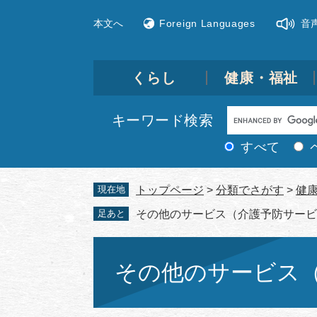
ペ
メ
本文へ
Foreign Languages
音
ー
ニ
ジ
ュ
の
ー
先
を
くらし
健康・福祉
頭
飛
で
ば
Google
キーワード検索
す。
し
カ
て
すべて
ス
本
文
タ
現在地
トップページ
>
分類でさがす
>
健
へ
ム
足あと
その他のサービス（介護予防サービ
検
索
本
文
その他のサービス