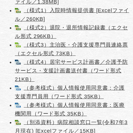
ァイル／1.38MB]
（様式1）入院時情報提供書 [Excelファイ
ル／260KB]
（様式2）退院・退所情報記録書（エクセ
ル形式 296KB）
（様式3）主治医・介護支援専門員連絡票
（エクセル形式 73KB）
（様式4）居宅サービス計画書／介護予防
サービス・支援計画書送付書（ワード形式
21KB）
（参考様式）個人情報使用同意書：介護
支援専門員用（ワード形式 35KB）
（参考様式）個人情報使用同意書：医療
機関用（ワード形式 35KB）
（別添資料）病院相談窓口一覧(令和7年3
月現在) [Excelファイル／15KB]