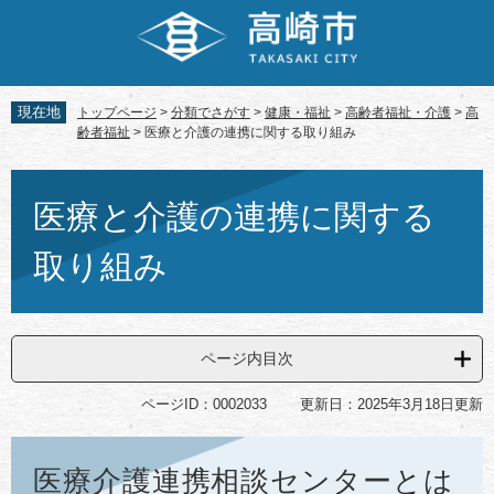
ペ
メ
ー
ニ
ジ
ュ
の
ー
先
を
現在地
トップページ
>
分類でさがす
>
健康・福祉
>
高齢者福祉・介護
>
高
頭
飛
齢者福祉
>
医療と介護の連携に関する取り組み
で
ば
す。
し
本
て
文
医療と介護の連携に関する
本
文
取り組み
へ
ページ内目次
ページID：0002033
更新日：2025年3月18日更新
医療介護連携相談センターとは