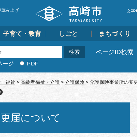
声読み上げ
文字
子育て・教育
しごと
まちづくり
ページID検索
ページ
PDF
康・福祉
>
高齢者福祉・介護
>
介護保険
>
介護保険事業所の変
変更届について