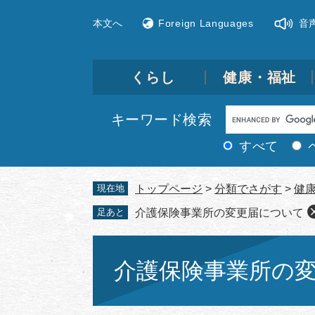
ペ
メ
本文へ
Foreign Languages
音
ー
ニ
ジ
ュ
の
ー
先
を
くらし
健康・福祉
頭
飛
で
ば
Google
キーワード検索
す。
し
カ
て
すべて
ス
本
文
タ
現在地
トップページ
>
分類でさがす
>
健
へ
ム
足あと
介護保険事業所の変更届について
検
索
本
文
介護保険事業所の