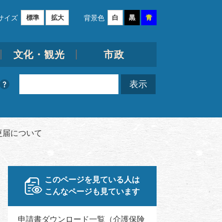
サイズ
背景色
標準
拡大
白
黒
青
文化・観光
市政
更届について
このページを見ている人は
こんなページも見ています
申請書ダウンロード一覧（介護保険