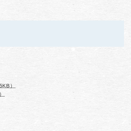
5KB）
B）