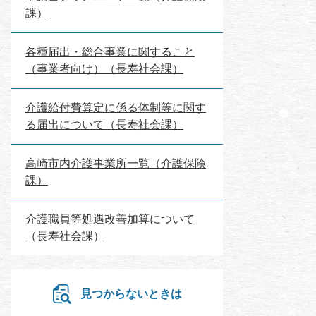
課）
各種届出・総合事業に関すること
（事業者向け）（長寿社会課）
介護給付費算定に係る体制等に関す
る届出について（長寿社会課）
高崎市内介護事業所一覧（介護保険
課）
介護職員等処遇改善加算について
（長寿社会課）
見つからないときは