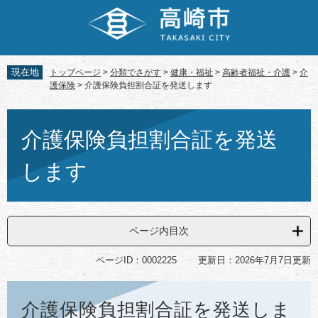
ペ
メ
ー
ニ
ジ
ュ
の
ー
先
を
現在地
トップページ
>
分類でさがす
>
健康・福祉
>
高齢者福祉・介護
>
介
頭
飛
護保険
>
介護保険負担割合証を発送します
で
ば
す。
し
本
て
文
介護保険負担割合証を発送
本
文
します
へ
ページ内目次
ページID：0002225
更新日：2026年7月7日更新
介護保険負担割合証を発送しま