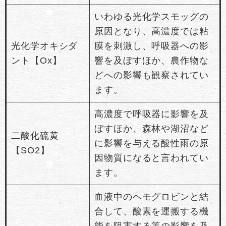
いわゆる光化学スモッグの
原因となり、高濃度では粘
光化学オキシダ
膜を刺激し、呼吸器への影
ント【Ox】
響を及ぼすほか、農作物な
どへの影響も観察されてい
ます。
高濃度で呼吸器に影響を及
ぼすほか、森林や湖沼など
二酸化硫黄
に影響を与える酸性雨の原
【SO2】
因物質になると言われてい
ます。
血液中のヘモグロビンと結
合して、酸素を運搬する機
能を阻害する等の影響を及