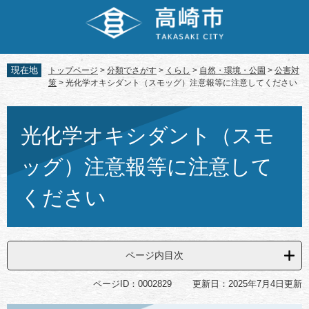
ペ
メ
ー
ニ
ジ
ュ
の
ー
先
を
現在地
トップページ
>
分類でさがす
>
くらし
>
自然・環境・公園
>
公害対
頭
飛
策
>
光化学オキシダント（スモッグ）注意報等に注意してください
で
ば
す。
し
本
て
文
光化学オキシダント（スモ
本
文
ッグ）注意報等に注意して
へ
ください
ページ内目次
ページID：0002829
更新日：2025年7月4日更新