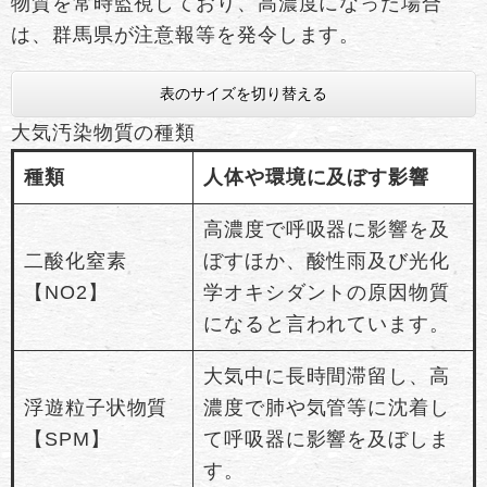
物質を常時監視しており、高濃度になった場合
は、群馬県が注意報等を発令します。
表のサイズを切り替える
大気汚染物質の種類
種類
人体や環境に及ぼす影響
高濃度で呼吸器に影響を及
二酸化窒素
ぼすほか、酸性雨及び光化
【NO2】
学オキシダントの原因物質
になると言われています。
大気中に長時間滞留し、高
浮遊粒子状物質
濃度で肺や気管等に沈着し
【SPM】
て呼吸器に影響を及ぼしま
す。