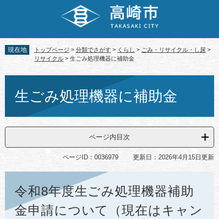
ペ
メ
ー
ニ
ジ
ュ
の
ー
先
を
現在地
トップページ
>
分類でさがす
>
くらし
>
ごみ・リサイクル・し尿
>
頭
飛
リサイクル
>
生ごみ処理機器に補助金
で
ば
す。
し
本
て
文
生ごみ処理機器に補助金
本
文
へ
ページ内目次
ページID：0036979
更新日：2026年4月15日更新
令和8年度生ごみ処理機器補助
金申請について（現在はキャン