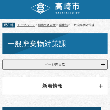
ペ
メ
ー
ニ
ジ
ュ
の
ー
先
を
現在地
トップページ
>
組織でさがす
>
環境部
>
一般廃棄物対策課
頭
飛
で
ば
本
す。
し
文
一般廃棄物対策課
て
本
文
へ
ページ内目次
新着情報