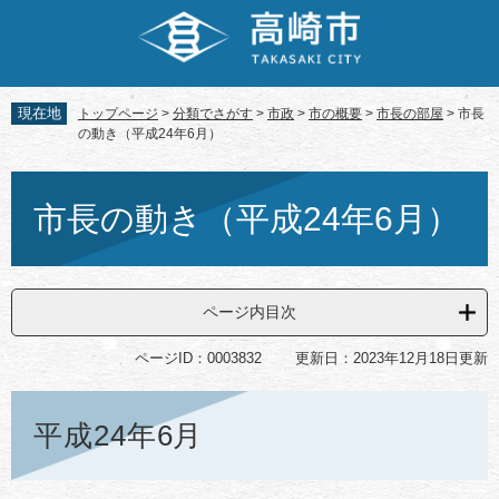
ペ
メ
ー
ニ
ジ
ュ
の
ー
先
を
現在地
トップページ
>
分類でさがす
>
市政
>
市の概要
>
市長の部屋
>
市長
頭
飛
の動き（平成24年6月）
で
ば
す。
し
本
て
文
市長の動き（平成24年6月）
本
文
へ
ページ内目次
ページID：0003832
更新日：2023年12月18日更新
平成24年6月