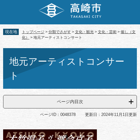
ペ
メ
ー
ニ
ジ
ュ
の
ー
先
を
現在地
トップページ
>
分類でさがす
>
文化・観光
>
文化・芸術
>
催し（文
頭
飛
化）
>
地元アーティストコンサート
で
ば
す。
し
本
て
文
地元アーティストコンサー
本
文
ト
へ
ページ内目次
ページID：0048378
更新日：2024年11月1日更新