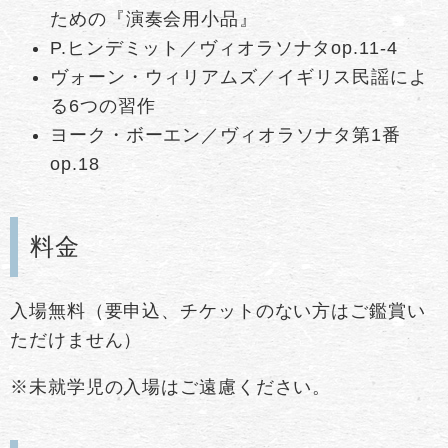
ための『演奏会用小品』
P.ヒンデミット／ヴィオラソナタop.11-4
ヴォーン・ウィリアムズ／イギリス民謡によ
る6つの習作
ヨーク・ボーエン／ヴィオラソナタ第1番
op.18
料金
入場無料（要申込、チケットのない方はご鑑賞い
ただけません）
※未就学児の入場はご遠慮ください。