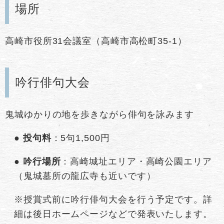
場所
高崎市役所31会議室（高崎市高松町35-1）
吟行俳句大会
鬼城ゆかりの地を歩きながら俳句を詠みます
●​
投句料
：5句1,500円
●​
吟行場所
：高崎城址エリア・高崎公園エリア
（鬼城墓所の龍広寺も近いです）
※授賞式前に吟行俳句大会を行う予定です。​詳
細は後日ホームページなどで発表いたします。