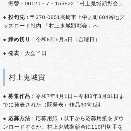
振替・00120－7－156822「村上鬼城顕彰会」
●
投句先
：〒370-0851高崎市上中居町684番地グ
ラスロード社内 「村上鬼城顕彰会」へ。
●
締め切り
：令和8年6月5日（金曜日）
●
発表
：大会当日
村上鬼城賞
●
募集作品
：令和7年4月1日～令和8年3月31日ま
でに発表された（既発表）作品30句1組
●
応募方法
：応募用紙（以下から応募用紙をダウ
ンロードするか、村上鬼城顕彰会に110円切手を