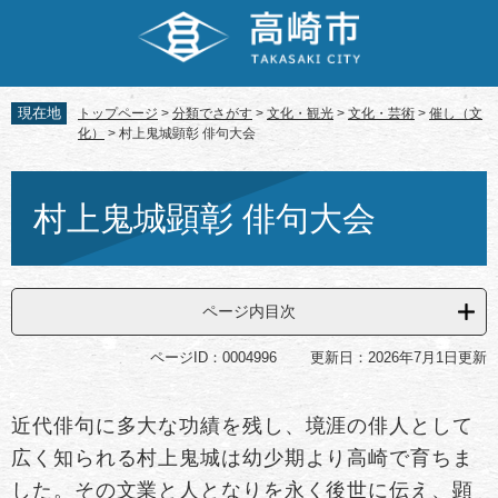
ペ
メ
ー
ニ
ジ
ュ
の
ー
先
を
現在地
トップページ
>
分類でさがす
>
文化・観光
>
文化・芸術
>
催し（文
頭
飛
化）
>
村上鬼城顕彰 俳句大会
で
ば
す。
し
本
て
文
村上鬼城顕彰 俳句大会
本
文
へ
ページ内目次
ページID：0004996
更新日：2026年7月1日更新
近代俳句に多大な功績を残し、境涯の俳人として
広く知られる村上鬼城は幼少期より高崎で育ちま
した。その文業と人となりを永く後世に伝え、顕