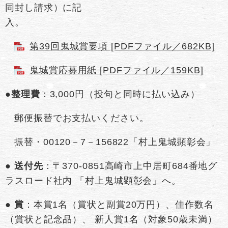
同封し請求）に記
第39回鬼城賞要項 [PDFファイル／682KB]
鬼城賞応募用紙 [PDFファイル／159KB]
●
整理費
​：3,000円（投句と同時に払い込み）
郵便振替でお支払いください。
振替・00120－7－156822「村上鬼城顕彰会」
●
送付先
：〒370-0851高崎市上中居町684番地グ
ラスロード社内 「村上鬼城顕彰会」へ。
●
賞
：本賞1名（賞状と副賞20万円）、佳作数名
（賞状と記念品）、 新人賞1名（対象50歳未満）