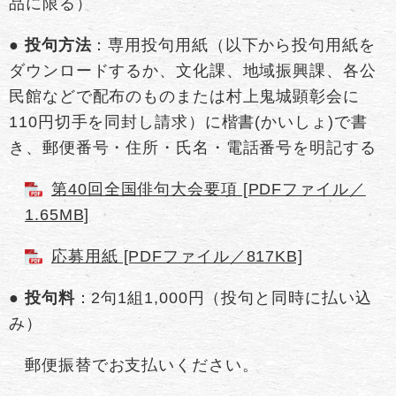
品に限る）
●
投句方法
：専用投句用紙（以下から投句用紙を
ダウンロードするか、文化課、地域振興課、各公
民館などで配布のものまたは村上鬼城顕彰会に
110円切手を同封し請求）に楷書(かいしょ)で書
き、郵便番号・住所・氏名・電話番号を明記する
第40回全国俳句大会要項 [PDFファイル／
1.65MB]
応募用紙 [PDFファイル／817KB]
●
投句料
：2句1組1,000円（投句と同時に払い込
み）
郵便振替でお支払いください。