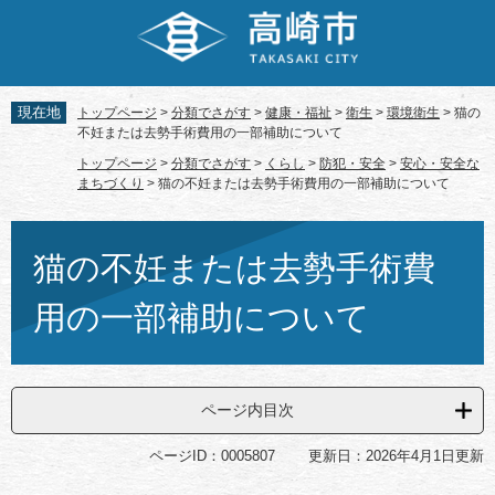
ペ
メ
ー
ニ
ジ
ュ
の
ー
先
を
現在地
トップページ
>
分類でさがす
>
健康・福祉
>
衛生
>
環境衛生
>
猫の
頭
飛
不妊または去勢手術費用の一部補助について
で
ば
トップページ
>
分類でさがす
>
くらし
>
防犯・安全
>
安心・安全な
す。
し
まちづくり
>
猫の不妊または去勢手術費用の一部補助について
て
本
本
文
文
猫の不妊または去勢手術費
へ
用の一部補助について
ページ内目次
ページID：0005807
更新日：2026年4月1日更新