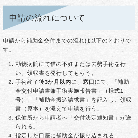
申請の流れについて
申請から補助金交付までの流れは以下のとおりで
す。
動物病院にて猫の不妊または去勢手術を行
い、領収書を発行してもらう。
手術終了後
3か月以内
に、
窓口
にて、「補助
金交付申請書兼手術実施報告書」（様式1
号）、「補助金振込請求書」を記入し、領収
書（原本）を添えて申請を行う。
保健所から申請者へ「交付決定通知書」が送
られる。
指定した口座に補助金が振り込まれる。