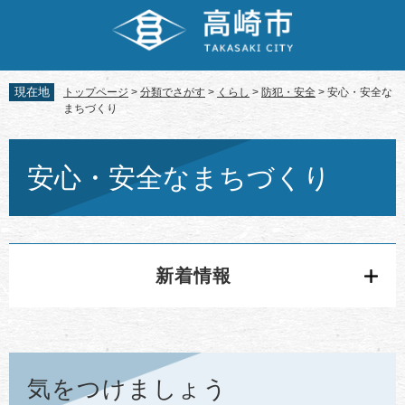
ペ
メ
ー
ニ
ジ
ュ
の
ー
先
を
現在地
トップページ
>
分類でさがす
>
くらし
>
防犯・安全
>
安心・安全な
頭
飛
まちづくり
で
ば
す。
し
本
て
文
安心・安全なまちづくり
本
文
へ
新着情報
気をつけましょう