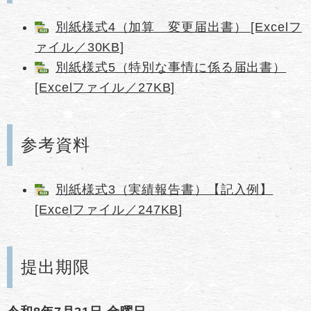
別紙様式4（加算 変更届出書） [Excelフ
ァイル／30KB]
別紙様式5（特別な事情に係る届出書）
[Excelファイル／27KB]
参考資料
別紙様式3（実績報告書）【記入例】
[Excelファイル／247KB]
提出期限