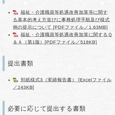
福祉・介護職員等処遇改善加算等に関す
る基本的考え方並びに事務処理手順及び様式
例の提示について [PDFファイル／1.63MB]
福祉・介護職員等処遇改善加算に関するＱ
＆Ａ（第1版）[PDFファイル／518KB]
提出書類
別紙様式3（実績報告書） [Excelファイル
／243KB]
必要に応じて提出する書類