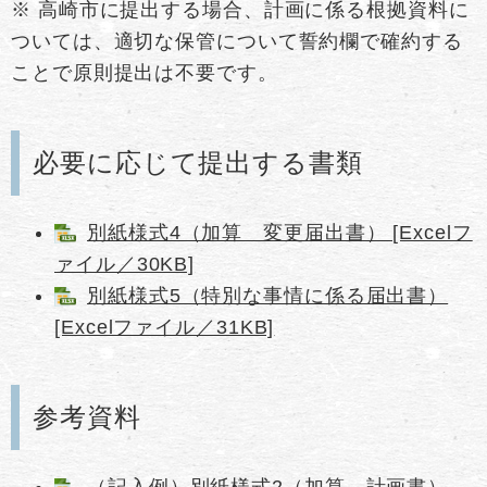
※ 高崎市に提出する場合、計画に係る根拠資料に
ついては、適切な保管について誓約欄で確約する
ことで原則提出は不要です。
必要に応じて提出する書類
別紙様式4（加算 変更届出書） [Excelフ
ァイル／30KB]
別紙様式5（特別な事情に係る届出書）
[Excelファイル／31KB]
参考資料
（記入例）別紙様式2（加算 計画書）