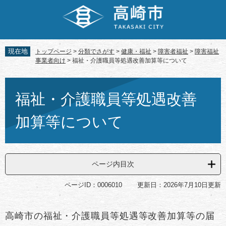
ペ
メ
ー
ニ
ジ
ュ
の
ー
先
を
現在地
トップページ
>
分類でさがす
>
健康・福祉
>
障害者福祉
>
障害福祉
頭
飛
事業者向け
>
福祉・介護職員等処遇改善加算等について
で
ば
す。
し
本
て
文
福祉・介護職員等処遇改善
本
文
加算等について
へ
ページ内目次
ページID：0006010
更新日：2026年7月10日更新
高崎市の福祉・介護職員等処遇等改善加算等の届