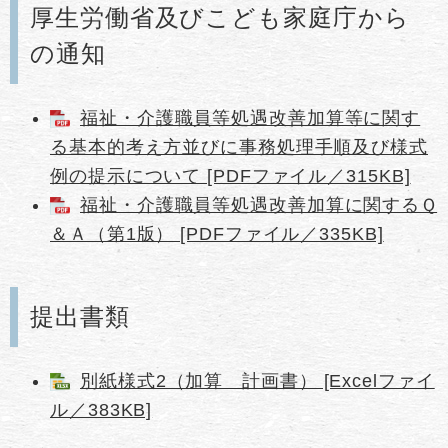
厚生労働省及びこども家庭庁から
の通知​
福祉・介護職員等処遇改善加算等に関す
る基本的考え方並びに事務処理手順及び様式
例の提示について [PDFファイル／315KB]
福祉・介護職員等処遇改善加算に関するＱ
＆Ａ（第1版） [PDFファイル／335KB]
提出書類
別紙様式2（加算 計画書） [Excelファイ
ル／383KB]