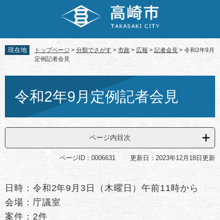
ペ
メ
ー
ニ
ジ
ュ
の
ー
先
を
現在地
トップページ
>
分類でさがす
>
市政
>
広報
>
記者会見
>
令和2年9月
頭
飛
定例記者会見
で
ば
す。
し
本
て
文
令和2年9月定例記者会見
本
文
へ
ページ内目次
ページID：0006631
更新日：2023年12月18日更新
日時：令和2年9月3日（木曜日）午前11時から
会場：庁議室
案件：2件