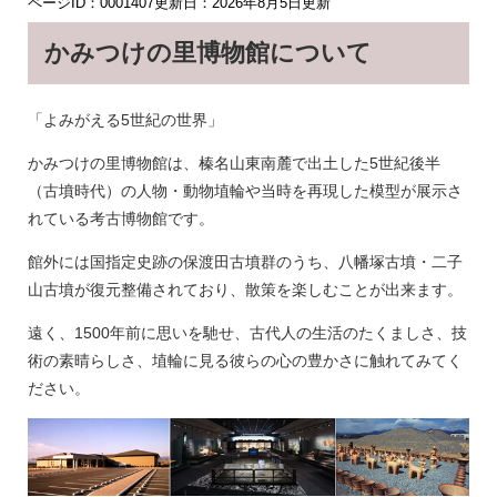
ページID：0001407
更新日：2026年8月5日更新
かみつけの里博物館について
「よみがえる5世紀の世界」
かみつけの里博物館は、榛名山東南麓で出土した5世紀後半
（古墳時代）の人物・動物埴輪や当時を再現した模型が展示さ
れている考古博物館です。
館外には国指定史跡の保渡田古墳群のうち、八幡塚古墳・二子
山古墳が復元整備されており、散策を楽しむことが出来ます。
遠く、1500年前に思いを馳せ、古代人の生活のたくましさ、技
術の素晴らしさ、埴輪に見る彼らの心の豊かさに触れてみてく
ださい。