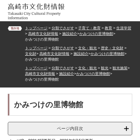
ペ
メ
ー
ニ
ジ
ュ
の
ー
トップページ
>
分類でさがす
>
子育て・教育
>
教育
>
生涯学習
先
を
>
高崎市文化財情報
>
施設紹介
>
かみつけの里博物館
>
頭
飛
かみつけの里博物館
で
ば
トップページ
>
分類でさがす
>
文化・観光
>
歴史・文化財
>
す。
し
文化財
>
高崎市文化財情報
>
施設紹介
>
かみつけの里博物館
>
て
かみつけの里博物館
本
トップページ
>
分類でさがす
>
文化・観光
>
観光
>
観光施策
>
文
高崎市文化財情報
>
施設紹介
>
かみつけの里博物館
>
へ
かみつけの里博物館
本
かみつけの里博物館
文
ページ内目次