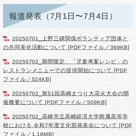
報道発表（7月1日〜7月4日）
20250701_上野三碑関係ボランティア団体と
の共同美化活動について [PDFファイル／369KB]
20250702_期間限定、「児童考案レシピ」の
レストランメニューでの提供開始について [PDF
ファイル／524KB]
20250702_第51回高崎まつり大花火大会の開
催概要について [PDFファイル／509KB]
20250702_高崎市立高崎経済大学附属高等学
校における 令和7年度文化部発表会について [PDF
ファイル／1.18MB]