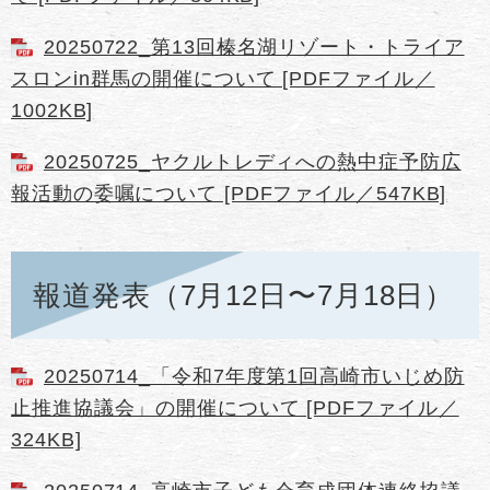
20250722_第13回榛名湖リゾート・トライア
スロンin群馬の開催について [PDFファイル／
1002KB]
20250725_ヤクルトレディへの熱中症予防広
報活動の委嘱について [PDFファイル／547KB]
報道発表（7月12日〜7月18日）
20250714_「令和7年度第1回高崎市いじめ防
止推進協議会」の開催について [PDFファイル／
324KB]