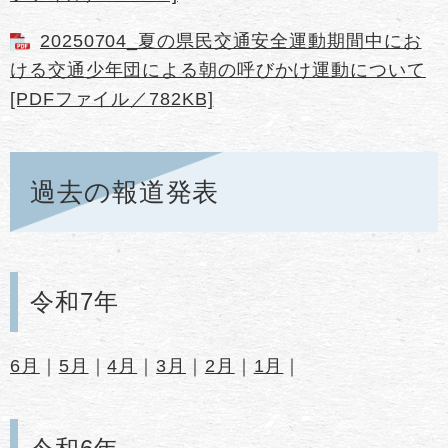
20250704_夏の県民交通安全運動期間中にお
ける交通少年団による朝の呼びかけ運動について
[PDFファイル／782KB]
過去の報道発表
令和7年
6月
｜​
5月
｜​
4月
｜
3月
｜
2月
｜
1月
｜