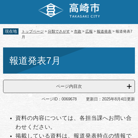
ペ
メ
ー
ニ
ジ
ュ
の
ー
先
を
現在地
トップページ
>
分類でさがす
>
市政
>
広報
>
報道発表
>
報道発表7
頭
飛
月
で
ば
す。
し
本
て
文
報道発表7月
本
文
へ
ページ内目次
ページID：0069678
更新日：2025年8月4日更新
資料の内容については、各担当課へお問い合
わせください。
掲載している資料は、報道発表時点の情報で