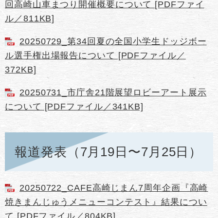
回高崎山車まつり開催概要について [PDFファイ
ル／811KB]
20250729_第34回夏の全国小学生ドッジボー
ル選手権出場報告について [PDFファイル／
372KB]
20250731_市庁舎21階展望ロビーアート展示
について [PDFファイル／341KB]
報道発表（7月19日〜7月25日）
20250722_CAFE高崎じまん7周年企画『高崎
焼きまんじゅうメニューコンテスト』結果につい
て [PDFファイル／804KB]