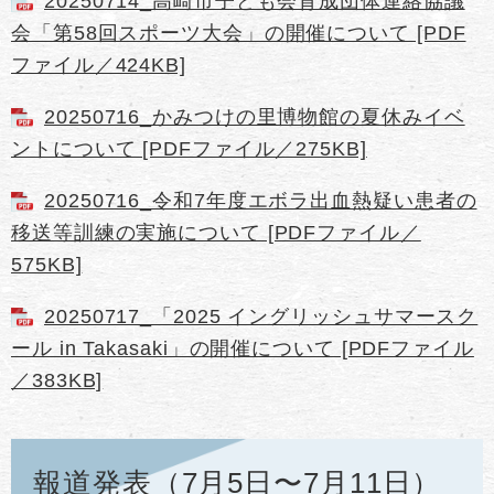
20250714_高崎市子ども会育成団体連絡協議
会「第58回スポーツ大会」の開催について [PDF
ファイル／424KB]
20250716_かみつけの里博物館の夏休みイベ
ントについて [PDFファイル／275KB]
20250716_令和7年度エボラ出血熱疑い患者の
移送等訓練の実施について [PDFファイル／
575KB]
20250717_「2025 イングリッシュサマースク
ール in Takasaki」の開催について [PDFファイル
／383KB]
報道発表（7月5日〜7月11日）