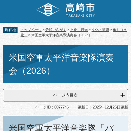
ペ
メ
ー
ニ
ジ
ュ
の
ー
先
を
現在地
トップページ
>
分類でさがす
>
文化・観光
>
文化・芸術
>
催し（文
頭
飛
化）
>
米国空軍太平洋音楽隊演奏会（2026）
で
ば
す。
し
本
て
文
米国空軍太平洋音楽隊演奏
本
文
会（2026）
へ
ページ内目次
ページID：0077746
更新日：2025年12月25日更新
米国空軍太平洋音楽隊「パ