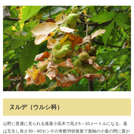
ヌルデ（ウルシ科）
山野に普通に見られる落葉小高木で高さ5～10メートルになる。葉
は互生し長さ30～60センチの奇数羽状複葉で葉軸の小葉の間に翼が