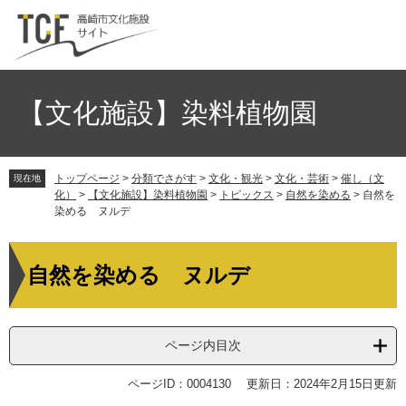
ペ
メ
ー
ニ
ジ
ュ
の
ー
先
を
頭
飛
【文化施設】染料植物園
で
ば
す。
し
て
トップページ
>
分類でさがす
>
文化・観光
>
文化・芸術
>
催し（文
本
現在地
化）
>
【文化施設】染料植物園
>
トピックス
>
自然を染める
>
自然を
文
染める ヌルデ
へ
本
文
自然を染める ヌルデ
ページ内目次
ページID：0004130
更新日：2024年2月15日更新