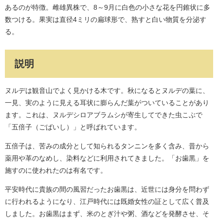
あるのが特徴。雌雄異株で、8～9月に白色の小さな花を円錐状に多
数つける。果実は直径4ミリの扁球形で、熟すと白い物質を分泌す
る。
説明
ヌルデは観音山でよく見かける木です。秋になるとヌルデの葉に、
一見、実のように見える耳状に膨らんだ葉がついていることがあり
ます。これは、ヌルデシロアブラムシが寄生してできた虫こぶで
「五倍子（ごばいし）」と呼ばれています。
五倍子は、苦みの成分として知られるタンニンを多く含み、昔から
薬用や革のなめし、染料などに利用されてきました。「お歯黒」を
施すのに使われたのは有名です。
平安時代に貴族の間の風習だったお歯黒は、近世には身分を問わず
に行われるようになり、江戸時代には既婚女性の証として広く普及
しました。お歯黒はまず、米のとぎ汁や粥、酒などを発酵させ、そ