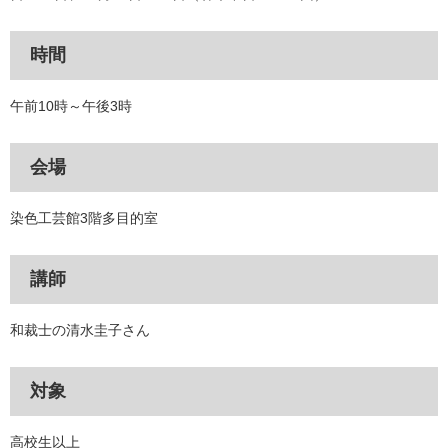
時間
午前10時～午後3時
会場
染色工芸館3階多目的室
講師
和裁士の清水圭子さん
対象
高校生以上