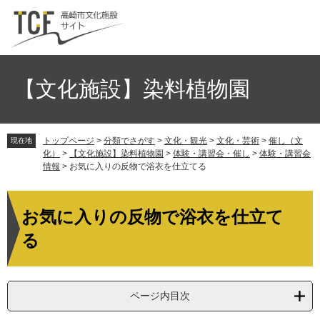
ペ
メ
ー
ニ
ジ
ュ
の
ー
先
を
頭
飛
【文化施設】染料植物園
で
ば
す。
し
て
トップページ
>
分類でさがす
>
文化・観光
>
文化・芸術
>
催し（文
本
現在地
化）
>
【文化施設】染料植物園
>
体験・講習会・催し
>
体験・講習会
文
情報
>
お気に入りの反物で浴衣を仕立てる
へ
本
文
お気に入りの反物で浴衣を仕立て
る
ページ内目次