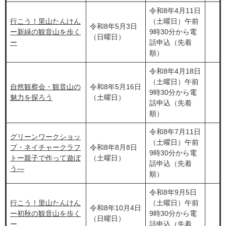
令和8年4月11日
行こう！里山たんけん
（土曜日）午前
令和8年5月3日
ー新緑の観音山を歩く
9時30分から電
（日曜日）
ー
話申込（先着
順）
令和8年4月18日
（土曜日）午前
自然観察会・観音山の
令和8年5月16日
9時30分から電
魅力を探ろう
（土曜日）
話申込（先着
順）
令和8年7月11日
グリーンワークショッ
（土曜日）午前
プ・ネイチャークラフ
令和8年8月8日
9時30分から電
トー親子で作って遊ぼ
（土曜日）
話申込（先着
う―
順）
令和8年9月5日
行こう！里山たんけん
（土曜日）​午前
令和8年10月4日
ー初秋の観音山を歩く
9時30分から電
（日曜日）
ー
話申込（先着