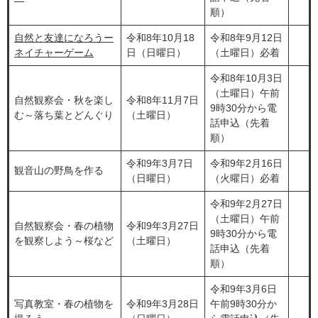
順）
自然と友達になろうー
令和8年10月18
令和8年9月12日
ネイチャーゲーム
日（日曜日）​
（土曜日）​必着
令和8年10月3日
（土曜日）​午前
自然観察会・秋を楽し
令和8年11月7日
9時30分から電
む～落ち葉とどんぐり​
（土曜日）
話申込（先着
順）
令和9年3月7日
令和9年2月16日
観音山の野鳥を作る
（日曜日）
（火曜日）​必着
令和9年2月27日
（土曜日）午前
自然観察会・春の植物
令和9年3月27日
9時30分から電
を観察しよう～桜など
（土曜日）
話申込（先着
順）​
令和9年3月6日
写真教室・春の植物を
令和9年3月28日
午前9時30分か