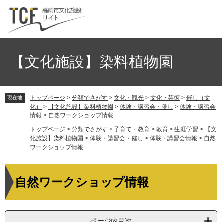
ペ
メ
ー
ニ
ジ
ュ
の
ー
先
を
頭
飛
【文化施設】染料植物園
で
ば
す。
し
て
トップページ
>
分類でさがす
>
文化・観光
>
文化・芸術
>
催し（文
本
現在地
化）
>
【文化施設】染料植物園
>
体験・講習会・催し
>
体験・講習会
文
情報
>
自然ワークショップ情報
へ
トップページ
>
分類でさがす
>
子育て・教育
>
教育
>
生涯学習
>
【文
化施設】染料植物園
>
体験・講習会・催し
>
体験・講習会情報
>
自然
ワークショップ情報
本
文
自然ワークショップ情報
ページ内目次