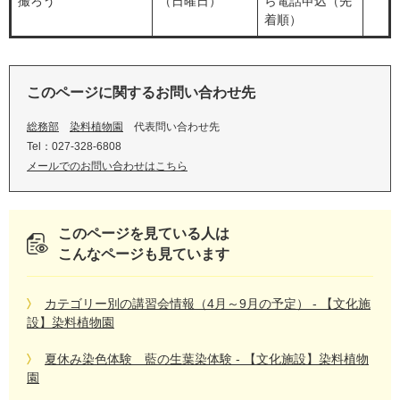
撮ろう
（日曜日）
ら電話申込（先
着順）
このページに関するお問い合わせ先
総務部
染料植物園
代表問い合わせ先
Tel：027-328-6808
メールでのお問い合わせはこちら
このページを見ている人は
こんなページも見ています
カテゴリー別の講習会情報（4月～9月の予定） - 【文化施
設】染料植物園
夏休み染色体験 藍の生葉染体験 - 【文化施設】染料植物
園