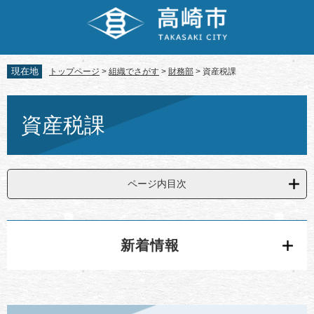
ペ
メ
ー
ニ
ジ
ュ
の
ー
先
を
現在地
トップページ
>
組織でさがす
>
財務部
>
資産税課
頭
飛
で
ば
本
す。
し
文
資産税課
て
本
文
へ
ページ内目次
新着情報