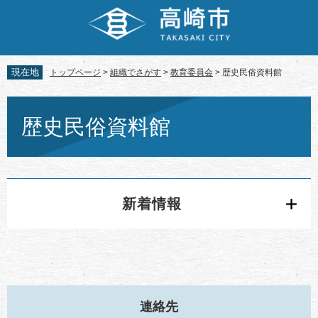
ペ
メ
ー
ニ
ジ
ュ
の
ー
先
を
現在地
トップページ
>
組織でさがす
>
教育委員会
>
歴史民俗資料館
頭
飛
で
ば
本
す。
し
文
歴史民俗資料館
て
本
文
へ
新着情報
連絡先