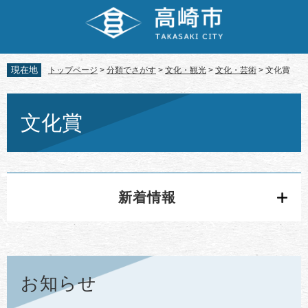
ペ
メ
ー
ニ
ジ
ュ
の
ー
先
を
現在地
トップページ
>
分類でさがす
>
文化・観光
>
文化・芸術
>
文化賞
頭
飛
で
ば
本
す。
し
文
文化賞
て
本
文
へ
新着情報
お知らせ