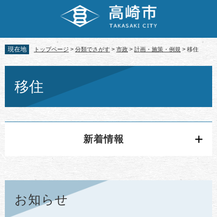
ペ
メ
ー
ニ
ジ
ュ
の
ー
先
を
現在地
トップページ
>
分類でさがす
>
市政
>
計画・施策・例規
>
移住
頭
飛
で
ば
本
す。
し
文
移住
て
本
文
へ
新着情報
お知らせ