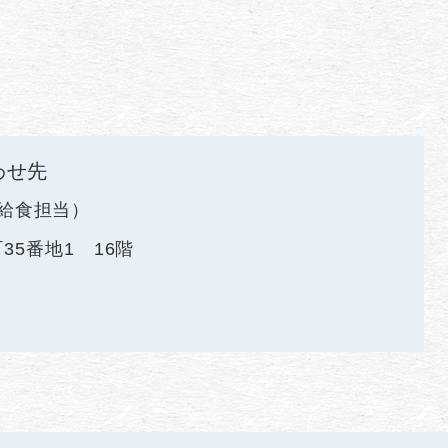
わせ先
給食担当
35番地1 16階