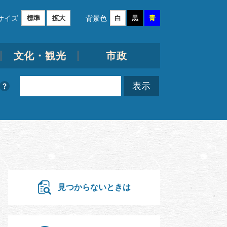
サイズ
背景色
標準
拡大
白
黒
青
文化・観光
市政
見つからないときは