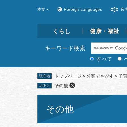
ペ
メ
本文へ
Foreign Languages
音
ー
ニ
ジ
ュ
の
ー
先
を
くらし
健康・福祉
頭
飛
で
ば
Google
キーワード検索
す。
し
カ
て
すべて
ス
本
文
タ
現在地
トップページ
>
分類でさがす
>
子
へ
ム
足あと
その他
検
索
本
文
その他