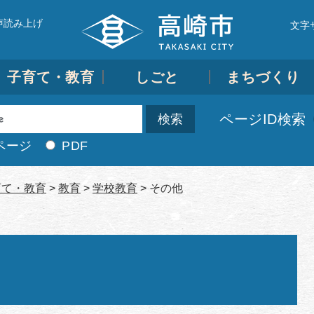
声読み上げ
文字
子育て・教育
しごと
まちづくり
ページID検索
ページ
PDF
育て・教育
>
教育
>
学校教育
>
その他