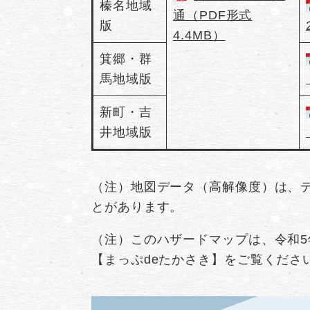
榛名地域
通（PDF形式
版
4.4MB）
箕郷・群
馬地域版
新町・吉
井地域版
（注）地図データ（高解像度）は、
とがあります。
（注）このハザードマップは、令和5
【まっぷdeたかさき】をご覧くださ