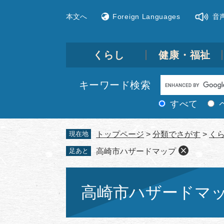
ペ
メ
本文へ
Foreign Languages
音
ー
ニ
ジ
ュ
の
ー
先
を
くらし
健康・福祉
頭
飛
で
ば
Google
キーワード検索
す。
し
カ
て
すべて
ス
本
文
タ
現在地
トップページ
>
分類でさがす
>
く
へ
ム
足あと
高崎市ハザードマップ
検
索
本
文
高崎市ハザードマ