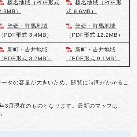
榛名地域（PDF形式
榛名地域（PDF形
2.8MB）
式 9.6MB）
箕郷・群馬地域
箕郷・群馬地域
（PDF形式 3.4MB）
（PDF形式 12.2MB）
新町・吉井地域
新町・吉井地域
（PDF形式 3.2MB）
（PDF形式 9.1MB）
データの容量が大きいため、閲覧に時間がかかるこ
年3月現在のものとなります。最新のマップは、
い。