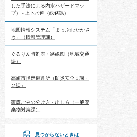
した手法による内水ハザードマッ
プ） - 上下水道（総務課）
地図情報システム「まっぷdeたかさ
き」（情報管理課）
ぐるりん時刻表・路線図（地域交通
課）
高崎市指定避難所（防災安全１課・
２課）
家庭ごみの分け方・出し方（一般廃
棄物対策課）
見つからないときは