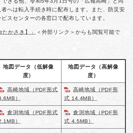
ドできる他、令和5年3月1日号の「広報高崎」と同
入者へは転入手続き時に配布します。また、防災安
ービスセンターの各窓口で配布しています。
eたかさき】」
＜外部リンク＞
からも閲覧可能で
地図データ（低解像
地図データ（高解像
度）
度）
高崎地域（PDF形式
高崎地域（PDF形
3.6MB）
式 14.4MB）
倉渕地域（PDF形式
倉渕地域（PDF形
2.1MB）
式 4.5MB）