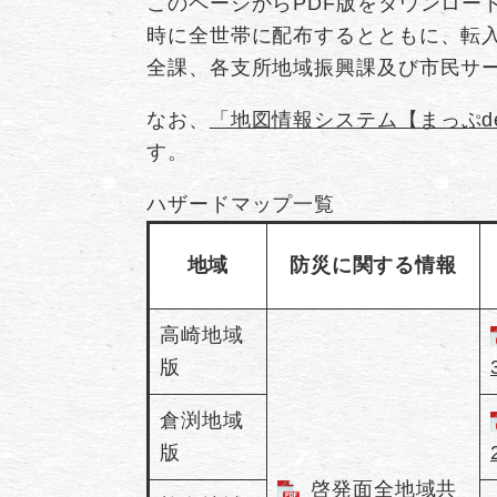
このページからPDF版をダウンロー
時に全世帯に配布するとともに、転
全課、各支所地域振興課及び市民サ
なお、
「地図情報システム【まっぷd
す。
ハザードマップ一覧
地域
防災に関する情報
高崎地域
版
倉渕地域
版
啓発面全地域共