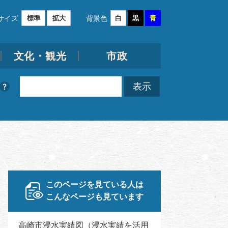
サイズ
背景色
標準
拡大
白
黒
青
文化・観光
市政
このページを見ている人は
こんなページも見ています
高崎市浸水実績図（浸水実績を活用