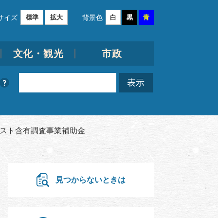
サイズ
背景色
標準
拡大
白
黒
青
文化・観光
市政
スト含有調査事業補助金
見つからないときは