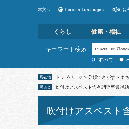
ペ
メ
本文へ
Foreign Languages
音
ー
ニ
ジ
ュ
の
ー
先
を
くらし
健康・福祉
頭
飛
で
ば
Google
キーワード検索
す。
し
カ
て
すべて
ス
本
文
タ
現在地
トップページ
>
分類でさがす
>
ま
へ
ム
足あと
吹付けアスベスト含有調査事業補助
検
索
本
文
吹付けアスベスト