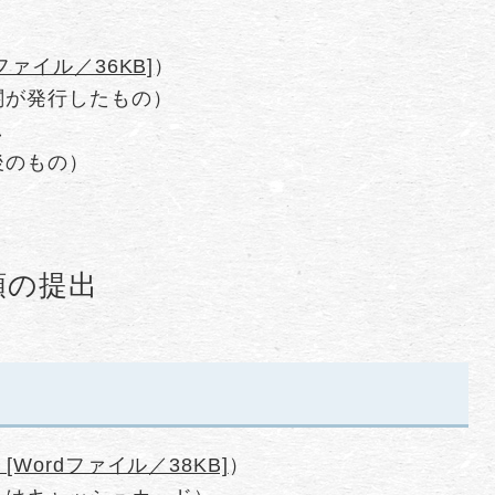
ファイル／36KB]
）
関が発行したもの）
し
後のもの）
類の提出
[Wordファイル／38KB]
）