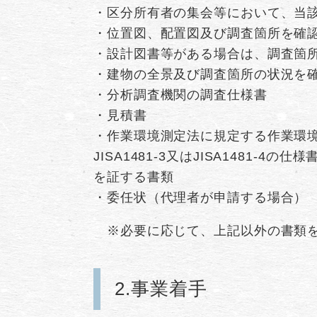
・区分所有者の集会等において、当
・位置図、配置図及び調査箇所を確
・設計図書等がある場合は、調査箇
・建物の全景及び調査箇所の状況を
・分析調査機関の調査仕様書
・見積書
・作業環境測定法に規定する作業環境測定機
JISA1481-3又はJISA1481
を証する書類
・委任状（代理者が申請する場合）
※必要に応じて、上記以外の書類を
2.事業着手