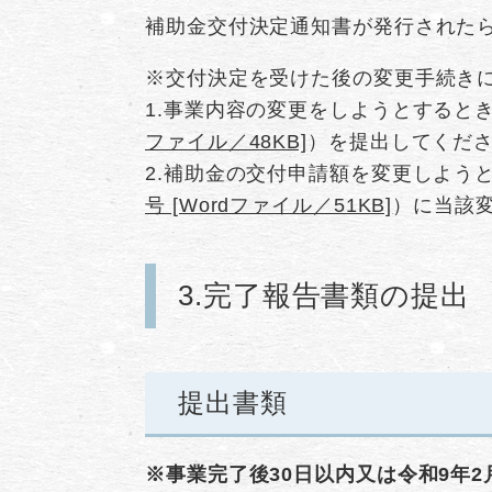
​​補助金交付決定通知書が発行され
※交付決定を受けた後の変更手続き
1.事業内容の変更をしようとすると
ファイル／48KB]
）を提出してくだ
2.補助金の交付申請額を変更しよう
号 [Wordファイル／51KB]
）に当該
3.完了報告書類の提出
提出書類
※事業完了後30日以内又は令和9年