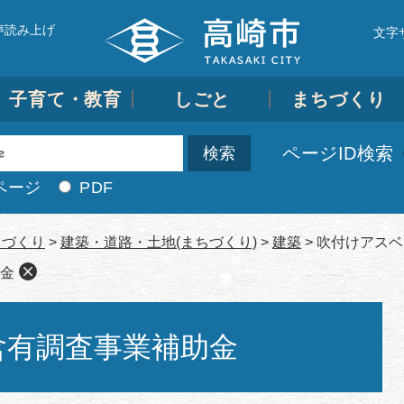
声読み上げ
文字
子育て・教育
しごと
まちづくり
ページID検索
ページ
PDF
ちづくり
>
建築・道路・土地(まちづくり)
>
建築
>
吹付けアスベ
金
含有調査事業補助金