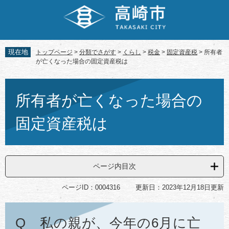
ペ
メ
ー
ニ
ジ
ュ
の
ー
先
を
現在地
トップページ
>
分類でさがす
>
くらし
>
税金
>
固定資産税
>
所有者
頭
飛
が亡くなった場合の固定資産税は
で
ば
す。
し
本
て
文
所有者が亡くなった場合の
本
文
固定資産税は
へ
ページ内目次
ページID：0004316
更新日：2023年12月18日更新
Q 私の親が、今年の6月に亡