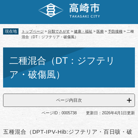
ペ
メ
ー
ニ
ジ
ュ
の
ー
先
を
現在地
トップページ
>
分類でさがす
>
健康・福祉
>
医療
>
予防接種
>
二種
頭
飛
混合（DT：ジフテリア・破傷風）
で
ば
す。
し
本
て
文
二種混合（DT：ジフテリ
本
文
ア・破傷風）
へ
ページ内目次
ページID：0005738
更新日：2026年4月1日更新
五種混合（DPT-IPV-Hib:ジフテリア・百日咳・破