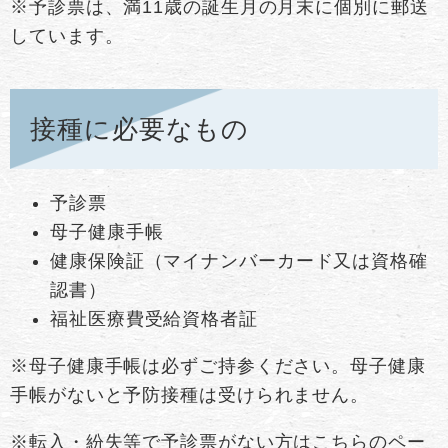
※予診票は、満11歳の誕生月の月末に個別に郵送
しています。
接種に必要なもの
予診票
母子健康手帳
健康保険証（マイナンバーカード又は資格確
認書）
福祉医療費受給資格者証
※母子健康手帳は必ずご持参ください。母子健康
手帳がないと予防接種は受けられません。
※転入・紛失等で予診票がない方は
こちらのペー