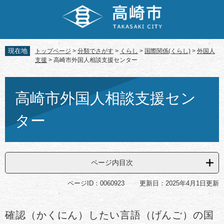
ペ
メ
ー
ニ
ジ
ュ
の
ー
先
を
現在地
トップページ
>
分類でさがす
>
くらし
>
国際関係(くらし)
>
外国人
頭
飛
支援
>
高崎市外国人相談支援センター
で
ば
す。
し
本
て
文
高崎市外国人相談支援セン
本
文
ター
へ
ページ内目次
ページID：0060923
更新日：2025年4月1日更新
確認（かくにん）したい言語（げんご）の国