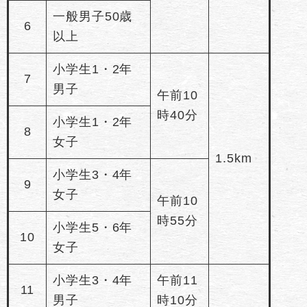
一般男子50歳
6
以上
小学生1・2年
7
男子
午前10
時40分
小学生1・2年
8
女子
1.5km
小学生3・4年
9
女子
午前10
時55分
小学生5・6年
10
女子
小学生3・4年
午前11
11
男子
時10分