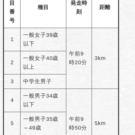
目
発走時
種目
距離
番
刻
号
一般女子39歳
1
以下
午前9
一般女子40歳
3km
2
時20分
以上
3
中学生男子
一般男子34歳
4
以下
一般男子35歳
午前9
5
5km
～49歳
時50分