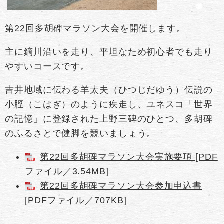
第22回多胡碑マラソン大会を開催します。
主に鏑川沿いを走り、平坦なため初心者でも走り
やすいコースです。
吉井地域に伝わる羊太夫（ひつじだゆう）伝説の
小脛（こはぎ）のように疾走し、ユネスコ「世界
の記憶」に登録された上野三碑のひとつ、多胡碑
のふるさとで健脚を競いましょう。
第22回多胡碑マラソン大会実施要項 [PDF
ファイル／3.54MB]
第22回多胡碑マラソン大会参加申込書
[PDFファイル／707KB]