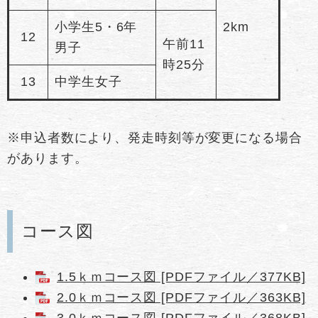
小学生5・6年
2km
12
午前11
男子
時25分
13
中学生女子
※申込者数により、発走時刻等が変更になる場合
があります。
コース図
1.5ｋｍコース図 [PDFファイル／377KB]
2.0ｋｍコース図 [PDFファイル／363KB]
3.0ｋｍコース図 [PDFファイル／368KB]