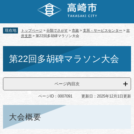
ペ
メ
ー
ニ
ジ
ュ
の
ー
先
を
現在地
トップページ
>
分類でさがす
>
市政
>
支所・サービスセンター
>
吉
頭
飛
井支所
>
第22回多胡碑マラソン大会
で
ば
す。
し
本
て
文
第22回多胡碑マラソン大会
本
文
へ
ページ内目次
ページID：0007091
更新日：2025年12月1日更新
大会概要