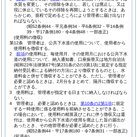
水質を変更し、その排除を休止し、若しくは廃止し、又は
現に休止しているその排除を再開しようとするときは、あ
らかじめ、規程で定めるところにより管理者に届け出なけ
ればならない。
(昭52条例44・平元条例34・平6条例32・平14条例
39・平17条例180・令4条例48・一部改正)
(使用料の徴収)
第12条
管理者は、公共下水道の使用について、使用者から
使用料を徴収する。
2
前項
の使用料は、毎使用月、その使用月における公共下水
道の使用について、納入通知書、口座振替又は地方自治法
(昭和22年法律第67号)
第231条の2の3第1項に規定する指定
納付受託者による納付の方法により徴収するものとし、水
道料金と併せて徴収することができる。
ただし、管理者が
必要と認めるときは、2月分をまとめて、隔月に徴収するこ
とができる。
3
使用料は、管理者が指定する日までに納入しなければなら
ない。
4
管理者は、必要と認めるときは、
第10条の2第1項
に規定
する一時使用に係る使用料を前納させることができる。
こ
の場合において、使用料の精算及びこれに伴う徴収又は還
付は、使用者から公共下水道の使用を廃止した旨の届出が
あったとき、その他管理者が必要と認めたときに行う。
(昭52条例44・平17条例180・令7条例31・一部改正)
(延滞金)