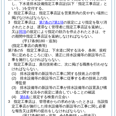
し、下水道排水設備指定工事店証
(以下「指定工事店証」と
いう。)
を交付する。
2
指定工事店は、指定工事店証を営業所内の見やすい場所に
掲げなければならない。
3
指定工事店は、
第7条の7第1項
の規定により指定を取り消
されたときは、遅滞なく管理者に指定工事店証を返納し、
又は
同項
の規定により指定の効力を停止されたときは、そ
の期間中指定工事店証を返納しなければならない。
(平17条例180・追加)
(指定工事店の責務等)
第7条の5
指定工事店は、下水道に関する法令、条例、規程
等に定めるところに従い、適正に排水設備等の新設等の工
事を施行しなければならない。
2
指定工事店は、責任技術者に、次に掲げる職務を行わせな
ければならない。
(1)
排水設備等の新設等の工事に関する技術上の管理
(2)
排水設備等の新設等の工事に従事する者の技術上の指
導監督
(3)
排水設備等の新設等の工事が排水設備等の設置及び構
造に関する法令の規定に適合していることの確認
(4)
第6条
に規定する検査の立会い
3
指定工事店は、管理者からの求めがあったときは、当該指
定工事店が施行した排水設備等の新設等の工事に関し必要
な報告又は資料の提出をしなければならない。
(平17条例180・追加、令4条例48・一部改正)