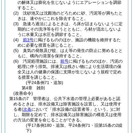
の解体又は膨化を生じないようにエアレーションを調節
すること。
(2)
沈砂池又は沈殿池のどろために砂、汚泥等が満ちたと
きは、速やかにこれを除去すること。
(3)
急速ろ過法によるときは、ろ床が詰まらないように定
期的にその洗浄等を行うとともに、ろ材が流出しないよ
うに水量又は水圧を調節すること。
(4)
前3号
に掲げるもののほか、施設の機能を維持するた
めに必要な措置を講じること。
(5)
臭気の発散及び蚊、はえ等の発生の防止に努めるとと
もに、構内の清潔を保持すること。
(6)
汚泥処理施設には、
前号
に掲げるもののほか、汚泥の
処理に伴う排気、排液又は残さい物により生活環境の保
全又は人の健康の保護に支障が生じないよう規程で定め
る措置を講じること。
(平24条例71・追加)
第4章
雑則
(改善命令)
第15条の7
管理者は、公共下水道の管理上必要があると認
めるときは、排水設備又は除害施設を設置し、又は使用す
る者
(
次条
において「排水設備の設置者等」という。)
に対
し、期限を定めて、排水設備又は除害施設の構造又は使用
の方法の変更を命じることができる。
(平17条例180・追加、平24条例71・旧第15条の2繰
下)