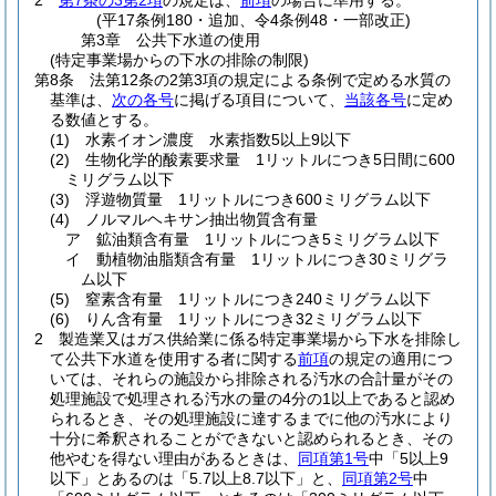
2
第7条の3第2項
の規定は、
前項
の場合に準用する。
(平17条例180・追加、令4条例48・一部改正)
第3章
公共下水道の使用
(特定事業場からの下水の排除の制限)
第8条
法第12条の2第3項の規定による条例で定める水質の
基準は、
次の各号
に掲げる項目について、
当該各号
に定め
る数値とする。
(1)
水素イオン濃度 水素指数5以上9以下
(2)
生物化学的酸素要求量 1リットルにつき5日間に600
ミリグラム以下
(3)
浮遊物質量 1リットルにつき600ミリグラム以下
(4)
ノルマルヘキサン抽出物質含有量
ア
鉱油類含有量 1リットルにつき5ミリグラム以下
イ
動植物油脂類含有量 1リットルにつき30ミリグラ
ム以下
(5)
窒素含有量 1リットルにつき240ミリグラム以下
(6)
りん含有量 1リットルにつき32ミリグラム以下
2
製造業又はガス供給業に係る特定事業場から下水を排除し
て公共下水道を使用する者に関する
前項
の規定の適用につ
いては、それらの施設から排除される汚水の合計量がその
処理施設で処理される汚水の量の4分の1以上であると認め
られるとき、その処理施設に達するまでに他の汚水により
十分に希釈されることができないと認められるとき、その
他やむを得ない理由があるときは、
同項第1号
中「5以上9
以下」とあるのは「5.7以上8.7以下」と、
同項第2号
中