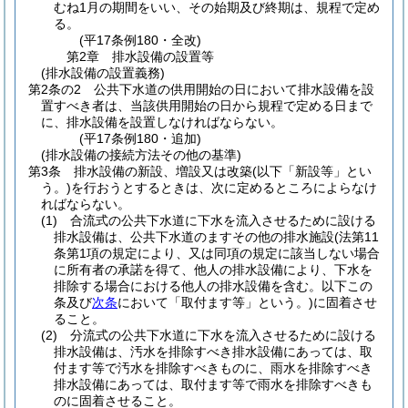
むね1月の期間をいい、その始期及び終期は、規程で定め
る。
(平17条例180・全改)
第2章
排水設備の設置等
(排水設備の設置義務)
第2条の2
公共下水道の供用開始の日において排水設備を設
置すべき者は、当該供用開始の日から規程で定める日まで
に、排水設備を設置しなければならない。
(平17条例180・追加)
(排水設備の接続方法その他の基準)
第3条
排水設備の新設、増設又は改築
(以下「新設等」とい
う。)
を行おうとするときは、次に定めるところによらなけ
ればならない。
(1)
合流式の公共下水道に下水を流入させるために設ける
排水設備は、公共下水道のますその他の排水施設
(法第11
条第1項の規定により、又は同項の規定に該当しない場合
に所有者の承諾を得て、他人の排水設備により、下水を
排除する場合における他人の排水設備を含む。以下この
条及び
次条
において「取付ます等」という。)
に固着させ
ること。
(2)
分流式の公共下水道に下水を流入させるために設ける
排水設備は、汚水を排除すべき排水設備にあっては、取
付ます等で汚水を排除すべきものに、雨水を排除すべき
排水設備にあっては、取付ます等で雨水を排除すべきも
のに固着させること。