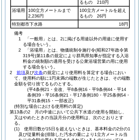
るもの 210円
浴場用
100立方メートルまで
100立方メートルを超え
2,236円
るもの 26円
特別都市下水路
18円
備考
1 「一般用」とは、2に掲げる用途以外の用途に使用す
る場合をいう。
2 「浴場用」とは、物価統制令施行令
(昭和27年政令第
319号)
第11条の規定により群馬県知事が指定する入浴
料金の統制額の適用を受ける公衆浴場営業の用に使用
する場合をいう。
2
前項
及び
次条
の規定により使用料を算定する場合におい
て、使用料の額に1円未満の端数が生じたときは、その端数
金額を切り捨てるものとする。
(平4条例21・全改、平8条例16・平9条例44・平14
条例39・平16条例21・平17条例180・平25条例54・
平31条例15・一部改正)
(特別な場合における使用料の算定)
第13条の2
月の中途において公共下水道の使用を開始し、
又はやめたときの当該月分の使用料は、次のとおりとす
る。
(1)
使用日数が15日を超えないときは、基本料金の2分の1
及び従量料金
(排除した汚水の量により1立方メートル当