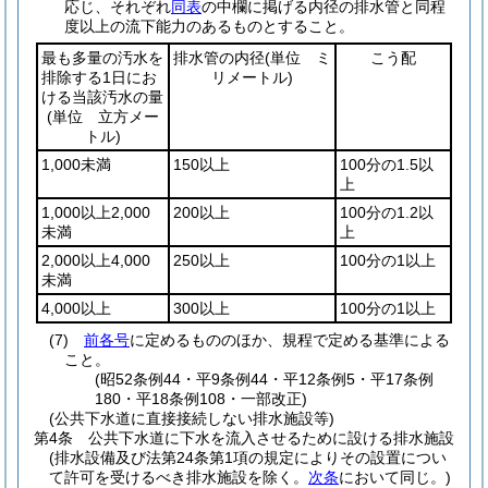
応じ、それぞれ
同表
の中欄に掲げる内径の排水管と同程
度以上の流下能力のあるものとすること。
最も多量の汚水を
排水管の内径
(単位 ミ
こう配
排除する1日にお
リメートル)
ける当該汚水の量
(単位 立方メー
トル)
1,000未満
150以上
100分の1.5以
上
1,000以上2,000
200以上
100分の1.2以
未満
上
2,000以上4,000
250以上
100分の1以上
未満
4,000以上
300以上
100分の1以上
(7)
前各号
に定めるもののほか、規程で定める基準による
こと。
(昭52条例44・平9条例44・平12条例5・平17条例
180・平18条例108・一部改正)
(公共下水道に直接接続しない排水施設等)
第4条
公共下水道に下水を流入させるために設ける排水施設
(排水設備及び法第24条第1項の規定によりその設置につい
て許可を受けるべき排水施設を除く。
次条
において同じ。)