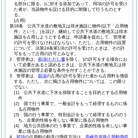
る部分に限る。)
に対する添加であって、同項の許可を受け
た者が、当該物件を設ける目的に附随して行うものとす
る。
(占用)
第18条
公共下水道の敷地又は排水施設に物件
(以下「占用物
件」という。)
を設け、継続して公共下水道の敷地又は排水
施設を占用しようとする者は、申請書を提出して、管理者
の許可を受けなければならない。
ただし、占用物件の設置
について、法第24条第1項の許可を受けたときは、その許
可をもって占用の許可とみなす。
2
管理者は、
前項
(
ただし書
を除く。)
の許可をする場合にお
いて必要があると認めるときは、公共下水道の敷地又は排
水施設の管理上必要な条件を付すことができる。
3
管理者は、
前項
の占用の許可を受けた者から占用料を徴収
する。
ただし、次に掲げる占用物件については、この限り
でない。
(1)
公共下水道に下水を排除することを目的とする占用物
件
(2)
国で行う事業で、一般会計をもって経理するものに係
る占用物件
(3)
国の行う事業で、特別会計をもって経理するもののう
ち、企業的性格を有しない事業に係る占用物件
(4)
地方公共団体の行う事業で、企業的性格を有しない事
業に係る占用物件
4
前項
の占用料の額及び徴収方法は、
高崎市道路占用料徴収