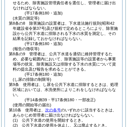
せるため、除害施設管理責任者を選任し、管理者に届け出
なければならない。
(平17条例180・追加)
(水質の測定等)
第8条の8
除害施設の設置者は、下水道法施行規則
(昭和42
年建設省令第37号)
及び規程で定めるところにより、除害施
設から公共下水道に排除される下水の水質を測定し、その
結果を記録しておかなければならない。
(平17条例180・追加)
(報告の徴収等)
第8条の9
管理者は、公共下水道を適切に維持管理するた
め、必要な範囲内において、除害施設等の設置者から事業
場等の状況、除害施設又は排除する下水の水質について資
料の提出及び報告を求めることができる。
(平17条例180・追加)
(し尿の排除の制限等)
第9条
使用者は、し尿を公共下水道に排除するときは、処理
区域においては、水洗便所によりこれをしなければならな
い。
(平14条例39・平17条例180・一部改正)
(使用の開始等の届出)
第10条
使用者は、
次の各号
のいずれかに該当するときは、
あらかじめ管理者に届け出なければならない。
(1)
公共下水道の使用を開始するとき。
(2)
公共下水道の使用を休止し、又は廃止するとき。