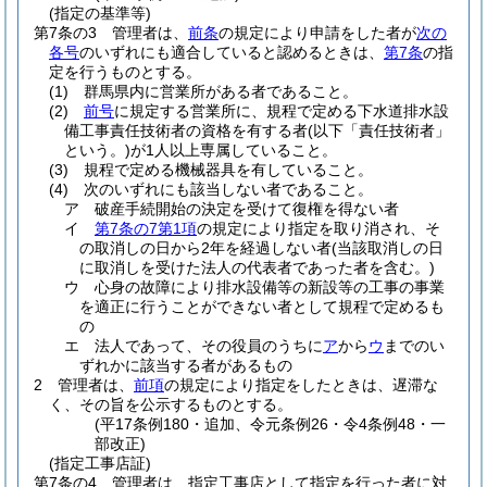
(指定の基準等)
第7条の3
管理者は、
前条
の規定により申請をした者が
次の
各号
のいずれにも適合していると認めるときは、
第7条
の指
定を行うものとする。
(1)
群馬県内に営業所がある者であること。
(2)
前号
に規定する営業所に、規程で定める下水道排水設
備工事責任技術者の資格を有する者
(以下「責任技術者」
という。)
が1人以上専属していること。
(3)
規程で定める機械器具を有していること。
(4)
次のいずれにも該当しない者であること。
ア
破産手続開始の決定を受けて復権を得ない者
イ
第7条の7第1項
の規定により指定を取り消され、そ
の取消しの日から2年を経過しない者
(当該取消しの日
に取消しを受けた法人の代表者であった者を含む。)
ウ
心身の故障により排水設備等の新設等の工事の事業
を適正に行うことができない者として規程で定めるも
の
エ
法人であって、その役員のうちに
ア
から
ウ
までのい
ずれかに該当する者があるもの
2
管理者は、
前項
の規定により指定をしたときは、遅滞な
く、その旨を公示するものとする。
(平17条例180・追加、令元条例26・令4条例48・一
部改正)
(指定工事店証)
第7条の4
管理者は、指定工事店として指定を行った者に対