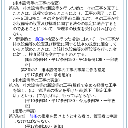
(排水設備等の工事の検査)
第6条
排水設備等の新設等を行った者は、その工事を完了し
たときは、規程で定めるところにより、工事の完了した日
から5日以内に、その旨を管理者に届け出て、その工事が排
水設備等の設置及び構造に関する法令の規定に適合するも
のであることについて、管理者の検査を受けなければなら
ない。
2
管理者は、
前項
の検査を行った場合において、その工事が
排水設備等の設置及び構造に関する法令の規定に適合して
いると認めたときは、当該排水設備等の新設等を行った者
に対し、検査済証を交付するものとする。
(昭52条例44・平17条例180・平18条例108・一部改
正)
第2章の2
排水設備等の工事の事業に係る指定
(平17条例180・章名追加)
(排水設備等の工事の実施)
第7条
排水設備等の新設等の工事
(規程で定める軽微な工事
を除く。)
は、管理者の指定を受けた者
(以下「指定工事
店」という。)
でなければ、行ってはならない。
(平10条例34・平17条例180・令元条例26・一部改
正)
(指定の申請)
第7条の2
前条
の指定を受けようとする者は、管理者に申請
しなければならない。
(平17条例180・追加)