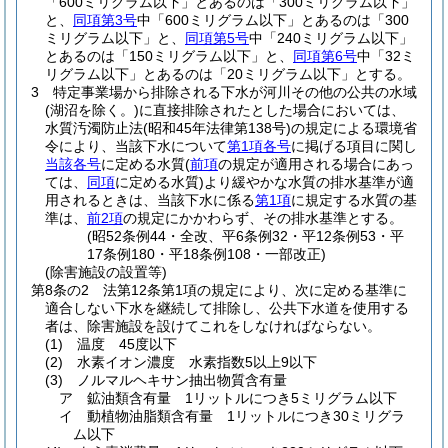
「600ミリグラム以下」とあるのは「300ミリグラム以下」
と、
同項第3号
中「600ミリグラム以下」とあるのは「300
ミリグラム以下」と、
同項第5号
中「240ミリグラム以下」
とあるのは「150ミリグラム以下」と、
同項第6号
中「32ミ
リグラム以下」とあるのは「20ミリグラム以下」とする。
3
特定事業場から排除される下水が河川その他の公共の水域
(湖沼を除く。)
に直接排除されたとした場合においては、
水質汚濁防止法
(昭和45年法律第138号)
の規定による環境省
令により、当該下水について
第1項各号
に掲げる項目に関し
当該各号
に定める水質
(
前項
の規定が適用される場合にあっ
ては、
同項
に定める水質)
より緩やかな水質の排水基準が適
用されるときは、当該下水に係る
第1項
に規定する水質の基
準は、
前2項
の規定にかかわらず、その排水基準とする。
(昭52条例44・全改、平6条例32・平12条例53・平
17条例180・平18条例108・一部改正)
(除害施設の設置等)
第8条の2
法第12条第1項の規定により、次に定める基準に
適合しない下水を継続して排除し、公共下水道を使用する
者は、除害施設を設けてこれをしなければならない。
(1)
温度 45度以下
(2)
水素イオン濃度 水素指数5以上9以下
(3)
ノルマルヘキサン抽出物質含有量
ア
鉱油類含有量 1リットルにつき5ミリグラム以下
イ
動植物油脂類含有量 1リットルにつき30ミリグラ
ム以下