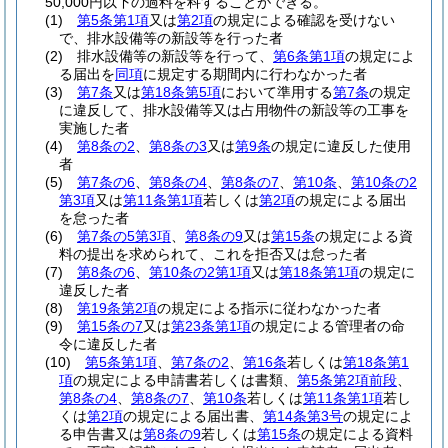
50,000円以下の過料を科することができる。
(1)
第5条第1項
又は
第2項
の規定による確認を受けない
で、排水設備等の新設等を行った者
(2)
排水設備等の新設等を行って、
第6条第1項
の規定によ
る届出を
同項
に規定する期間内に行わなかった者
(3)
第7条
又は
第18条第5項
において準用する
第7条
の規定
に違反して、排水設備等又は占用物件の新設等の工事を
実施した者
(4)
第8条の2
、
第8条の3
又は
第9条
の規定に違反した使用
者
(5)
第7条の6
、
第8条の4
、
第8条の7
、
第10条
、
第10条の2
第3項
又は
第11条第1項
若しくは
第2項
の規定による届出
を怠った者
(6)
第7条の5第3項
、
第8条の9
又は
第15条
の規定による資
料の提出を求められて、これを拒否又は怠った者
(7)
第8条の6
、
第10条の2第1項
又は
第18条第1項
の規定に
違反した者
(8)
第19条第2項
の規定による指示に従わなかった者
(9)
第15条の7
又は
第23条第1項
の規定による管理者の命
令に違反した者
(10)
第5条第1項
、
第7条の2
、
第16条
若しくは
第18条第1
項
の規定による申請書若しくは書類、
第5条第2項前段
、
第8条の4
、
第8条の7
、
第10条
若しくは
第11条第1項
若し
くは
第2項
の規定による届出書、
第14条第3号
の規定によ
る申告書又は
第8条の9
若しくは
第15条
の規定による資料