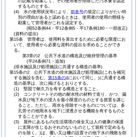
の記載を勘案して、その使用者が排除した汚水量を認定
するものとする。
(4)
水の使用状況等により、
前各号
の規定によりがたい特
別の理由があると認めるときは、使用者の使用の態様を
勘案して管理者がこれを認定する。
(昭52条例44・平12条例5・平17条例180・一部改正)
(資料の提出)
第15条
管理者は、使用料を算出するために必要な限度にお
いて、使用者から必要な資料の提出を求めることができ
る。
第3章の2
公共下水道の構造及び維持管理の基準
(平24条例71・追加)
(排水施設及び処理施設に共通する構造の基準)
第15条の2
公共下水道の排水施設及び処理施設
(これを補完
する施設を含む。
第15条の4
において同じ。)
に共通する構
造の基準は、次に掲げるとおりとする。
(1)
堅固で耐久力を有する構造とすること。
(2)
コンクリートその他の耐水性の材料で造り、かつ、漏
水及び地下水の浸入を最小限度のものとする措置を講じ
ること。
ただし、雨水を排除すべきものについては、多
孔管その他雨水を地下に浸透させる機能を有するものと
することができる。
(3)
屋外にあるもの
(生活環境の保全又は人の健康の保護
に支障が生じるおそれのないものとして規程で定めるも
のを除く。)
は、覆い又は柵の設置その他下水の飛散を防