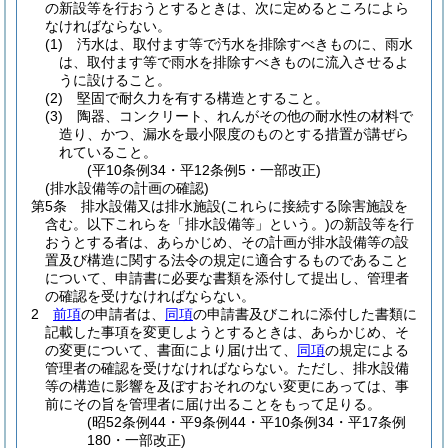
の新設等を行おうとするときは、次に定めるところによら
なければならない。
(1)
汚水は、取付ます等で汚水を排除すべきものに、雨水
は、取付ます等で雨水を排除すべきものに流入させるよ
うに設けること。
(2)
堅固で耐久力を有する構造とすること。
(3)
陶器、コンクリート、れんがその他の耐水性の材料で
造り、かつ、漏水を最小限度のものとする措置が講ぜら
れていること。
(平10条例34・平12条例5・一部改正)
(排水設備等の計画の確認)
第5条
排水設備又は排水施設
(これらに接続する除害施設を
含む。以下これらを「排水設備等」という。)
の新設等を行
おうとする者は、あらかじめ、その計画が排水設備等の設
置及び構造に関する法令の規定に適合するものであること
について、申請書に必要な書類を添付して提出し、管理者
の確認を受けなければならない。
2
前項
の申請者は、
同項
の申請書及びこれに添付した書類に
記載した事項を変更しようとするときは、あらかじめ、そ
の変更について、書面により届け出て、
同項
の規定による
管理者の確認を受けなければならない。
ただし、排水設備
等の構造に影響を及ぼすおそれのない変更にあっては、事
前にその旨を管理者に届け出ることをもって足りる。
(昭52条例44・平9条例44・平10条例34・平17条例
180・一部改正)