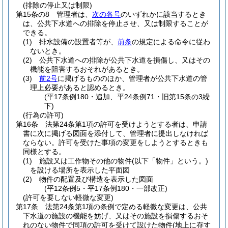
(排除の停止又は制限)
第15条の8
管理者は、
次の各号
のいずれかに該当するとき
は、公共下水道への排除を停止させ、又は制限することが
できる。
(1)
排水設備の設置者等が、
前条
の規定による命令に従わ
ないとき。
(2)
公共下水道への排除が公共下水道を損傷し、又はその
機能を阻害するおそれがあるとき。
(3)
前2号
に掲げるもののほか、管理者が公共下水道の管
理上必要があると認めるとき。
(平17条例180・追加、平24条例71・旧第15条の3繰
下)
(行為の許可)
第16条
法第24条第1項の許可を受けようとする者は、申請
書に次に掲げる図面を添付して、管理者に提出しなければ
ならない。
許可を受けた事項の変更をしようとするときも
同様とする。
(1)
施設又は工作物その他の物件
(以下「物件」という。)
を設ける場所を表示した平面図
(2)
物件の配置及び構造を表示した図面
(平12条例5・平17条例180・一部改正)
(許可を要しない軽微な変更)
第17条
法第24条第1項の条例で定める軽微な変更は、公共
下水道の施設の機能を妨げ、又はその施設を損傷するおそ
れのない物件で同項の許可を受けて設けた物件
(地上に存す