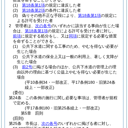
措置を命ずることができる。
(1)
第18条第1項
の規定に違反した者
(2)
第18条第2項
の条件に違反した者
(3)
偽りその他不正な手段により、
第18条第1項
の規定に
よる許可を受けた者
2
管理者は、
次の各号
のいずれかに該当する事由が生じた場
合は、
第18条第1項
の規定による許可を受けた者に対し、
前項
に規定する処分をし、又は
同項
に規定する必要な措置
を命ずることができる。
(1)
公共下水道に関する工事のため、やむを得ない必要が
生じた場合
(2)
公共下水道の保全上又は一般の利用上、著しく支障が
生じた場合
(3)
前2号
に掲げる場合のほか、公共下水道の管理上の理
由以外の理由に基づく公益上やむを得ない必要が生じた
場合
(平10条例34・一部改正、平17条例180・旧第24条
繰上・一部改正)
(委任)
第24条
この条例の施行に関し必要な事項は、管理者が規程
で定める。
(平17条例180・旧第25条繰上・一部改正)
第5章
罰則
(罰則)
第25条
市長は、
次の各号
のいずれかに掲げる者に対し、