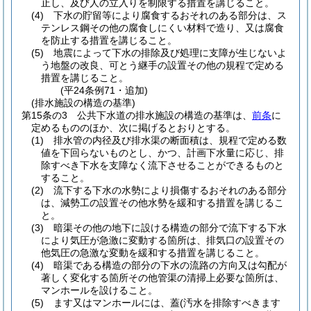
止し、及び人の立入りを制限する措置を講じること。
(4)
下水の貯留等により腐食するおそれのある部分は、ス
テンレス鋼その他の腐食しにくい材料で造り、又は腐食
を防止する措置を講じること。
(5)
地震によって下水の排除及び処理に支障が生じないよ
う地盤の改良、可とう継手の設置その他の規程で定める
措置を講じること。
(平24条例71・追加)
(排水施設の構造の基準)
第15条の3
公共下水道の排水施設の構造の基準は、
前条
に
定めるもののほか、次に掲げるとおりとする。
(1)
排水管の内径及び排水渠の断面積は、規程で定める数
値を下回らないものとし、かつ、計画下水量に応じ、排
除すべき下水を支障なく流下させることができるものと
すること。
(2)
流下する下水の水勢により損傷するおそれのある部分
は、減勢工の設置その他水勢を緩和する措置を講じるこ
と。
(3)
暗渠その他の地下に設ける構造の部分で流下する下水
により気圧が急激に変動する箇所は、排気口の設置その
他気圧の急激な変動を緩和する措置を講じること。
(4)
暗渠である構造の部分の下水の流路の方向又は勾配が
著しく変化する箇所その他管渠の清掃上必要な箇所は、
マンホールを設けること。
(5)
ます又はマンホールには、蓋
(汚水を排除すべきます