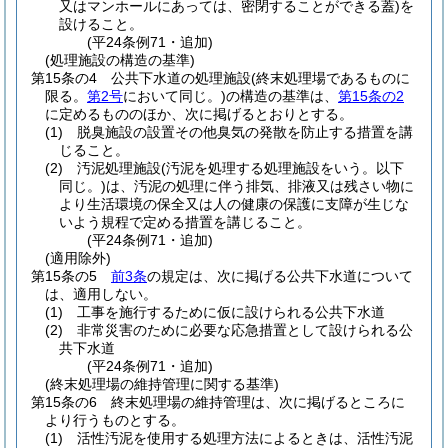
又はマンホールにあっては、密閉することができる蓋)
を
設けること。
(平24条例71・追加)
(処理施設の構造の基準)
第15条の4
公共下水道の処理施設
(終末処理場であるものに
限る。
第2号
において同じ。)
の構造の基準は、
第15条の2
に定めるもののほか、次に掲げるとおりとする。
(1)
脱臭施設の設置その他臭気の発散を防止する措置を講
じること。
(2)
汚泥処理施設
(汚泥を処理する処理施設をいう。以下
同じ。)
は、汚泥の処理に伴う排気、排液又は残さい物に
より生活環境の保全又は人の健康の保護に支障が生じな
いよう規程で定める措置を講じること。
(平24条例71・追加)
(適用除外)
第15条の5
前3条
の規定は、次に掲げる公共下水道について
は、適用しない。
(1)
工事を施行するために仮に設けられる公共下水道
(2)
非常災害のために必要な応急措置として設けられる公
共下水道
(平24条例71・追加)
(終末処理場の維持管理に関する基準)
第15条の6
終末処理場の維持管理は、次に掲げるところに
より行うものとする。
(1)
活性汚泥を使用する処理方法によるときは、活性汚泥