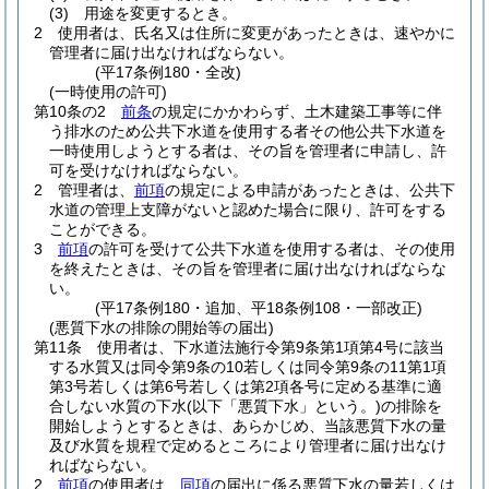
(3)
用途を変更するとき。
2
使用者は、氏名又は住所に変更があったときは、速やかに
管理者に届け出なければならない。
(平17条例180・全改)
(一時使用の許可)
第10条の2
前条
の規定にかかわらず、土木建築工事等に伴
う排水のため公共下水道を使用する者その他公共下水道を
一時使用しようとする者は、その旨を管理者に申請し、許
可を受けなければならない。
2
管理者は、
前項
の規定による申請があったときは、公共下
水道の管理上支障がないと認めた場合に限り、許可をする
ことができる。
3
前項
の許可を受けて公共下水道を使用する者は、その使用
を終えたときは、その旨を管理者に届け出なければならな
い。
(平17条例180・追加、平18条例108・一部改正)
(悪質下水の排除の開始等の届出)
第11条
使用者は、下水道法施行令第9条第1項第4号に該当
する水質又は同令第9条の10若しくは同令第9条の11第1項
第3号若しくは第6号若しくは第2項各号に定める基準に適
合しない水質の下水
(以下「悪質下水」という。)
の排除を
開始しようとするときは、あらかじめ、当該悪質下水の量
及び水質を規程で定めるところにより管理者に届け出なけ
ればならない。
2
前項
の使用者は、
同項
の届出に係る悪質下水の量若しくは