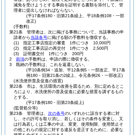
減免を受けようとする事由を証明する書類を添付して、管
理者に提出しなければならない。
(平17条例180・旧第21条繰上、平18条例108・一部
改正)
(手数料)
第21条
管理者は、次に掲げる事務について、当該事務の申
請者から
当該各号
に掲げる額の手数料を徴収する。
(1)
指定工事店指定の審査 1件につき 10,000円
(2)
指定工事店証の再交付 1件につき 2,500円
(3)
証明書交付 1件につき 200円
2
前項
の手数料は、申請の際に徴収する。
3
既納の手数料は、これを返還しない。
(平10条例34・追加、平12条例5・一部改正、平17条
例180・旧第21条の2繰上、令元条例26・一部改正)
(水洗便所普及促進の措置)
第22条
市は、生活環境の改善を図るため、別に定めるとこ
ろにより、水洗便所の普及促進に必要な措置を講ずるもの
とする。
(平17条例180・旧第23条繰上)
(監督処分等)
第23条
管理者は、
次の各号
のいずれかに該当する者に対
し、その許可を取り消し、若しくはその条件を変更し、又
は行為若しくは工事の中止、変更、使用制限、使用禁止そ
の他これらの規定に対する違反を是正するために、必要な