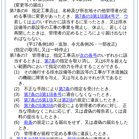
(変更等の届出)
第7条の6
指定工事店は、名称及び所在地その他管理者が定
める事項に変更があったとき、
第7条の3第1項第4号ア
、
ウ
若しくは
エ
のいずれかに該当するに至ったとき、又は排水
設備等の新設等の工事の事業を廃止し、休止し、若しくは
再開したときは、管理者の定めるところにより届け出なけ
ればならない。
(平17条例180・追加、令元条例26・一部改正)
(指定の取消し又は一時停止)
第7条の7
管理者は、指定工事店が
次の各号
のいずれかに該
当するときは、
第7条
の指定を取り消し、又は6月を超えな
い範囲内において指定の効力を停止することができる。
(1)
その施行する排水設備等の新設等の工事が下水道施設
の機能に障害を与え、又は与えるおそれが大であると
き。
(2)
不正な手段により
第7条
の指定を受けたとき。
(3)
第7条の3第1項各号
に適合しなくなったとき。
(4)
第7条の5第1項
又は
第2項
の規定に違反したとき。
(5)
第7条の5第3項
の規定による管理者の求めに対し、正
当な理由なくこれに応じず、又は虚偽の報告若しくは資
料の提出をしたとき。
(6)
前条
の規定による届出をせず、又は虚偽の届出をした
とき。
(7)
管理者が規程で定める事項に違反したとき。