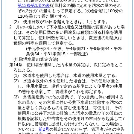
たりの金額の異なる定めをされているものについては、
第13条第1項の表
従量料金の欄に定める汚水の量のそれ
ぞれ2分の1の量をもって算定する。)
の合計額に100分の
110を乗じて得た額とする。
(2)
使用日数が15日を超えるときは、1月とする。
2
月の中途において下水道の用途又は種類の変更があった場
合は、その使用日数の多い用途又は種類に係る料率を適用
して算定し、使用日数が等しいときは、変更後の用途又は
種類の料率を適用して算定する。
(平元条例34・全改、平4条例21・平9条例44・平25
条例54・平31条例15・一部改正)
(排除汚水量の算定方法)
第14条
使用者が排除した汚水量の算定は、次に定めるとこ
ろによる。
(1)
水道水を使用した場合は、水道の使用水量とする。
(2)
水道水以外の水を使用した場合は、その使用水量と
し、使用水量は、規程で定める基準により使用者の使用
の態様を勘案して、管理者がこれを認定する。
(3)
氷雪製造業その他の営業で、その営業に伴い使用する
水の量が、その営業に伴い公共下水道に排除する汚水の
量と著しく異なるものを営む使用者は、毎使用月、その
使用月に公共下水道に排除した汚水の量及びその算出の
根拠を記載した申告書をその使用月の末日から起算して7
日以内に管理者に提出しなければならない。
この場合に
おいては、
前2号
の規定にかかわらず、管理者がその申告