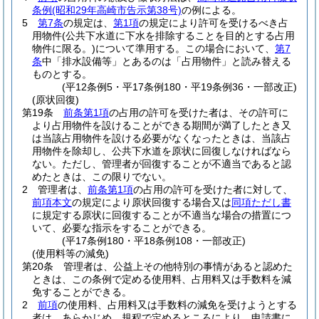
条例
(昭和29年高崎市告示第38号)
の例による。
5
第7条
の規定は、
第1項
の規定により許可を受けるべき占
用物件
(公共下水道に下水を排除することを目的とする占用
物件に限る。)
について準用する。
この場合において、
第7
条
中「排水設備等」とあるのは「占用物件」と読み替える
ものとする。
(平12条例5・平17条例180・平19条例36・一部改正)
(原状回復)
第19条
前条第1項
の占用の許可を受けた者は、その許可に
より占用物件を設けることができる期間が満了したとき又
は当該占用物件を設ける必要がなくなったときは、当該占
用物件を除却し、公共下水道を原状に回復しなければなら
ない。
ただし、管理者が回復することが不適当であると認
めたときは、この限りでない。
2
管理者は、
前条第1項
の占用の許可を受けた者に対して、
前項本文
の規定により原状回復する場合又は
同項ただし書
に規定する原状に回復することが不適当な場合の措置につ
いて、必要な指示をすることができる。
(平17条例180・平18条例108・一部改正)
(使用料等の減免)
第20条
管理者は、公益上その他特別の事情があると認めた
ときは、この条例で定める使用料、占用料又は手数料を減
免することができる。
2
前項
の使用料、占用料又は手数料の減免を受けようとする
者は、あらかじめ、規程で定めるところにより、申請書に