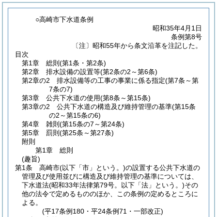
○高崎市下水道条例
昭和35年4月1日
条例第8号
〔注〕昭和55年から条文沿革を注記した。
目次
第1章
総則
(第1条・第2条)
第2章
排水設備の設置等
(第2条の2～第6条)
第2章の2
排水設備等の工事の事業に係る指定
(第7条～第
7条の7)
第3章
公共下水道の使用
(第8条～第15条)
第3章の2
公共下水道の構造及び維持管理の基準
(第15条
の2～第15条の6)
第4章
雑則
(第15条の7～第24条)
第5章
罰則
(第25条～第27条)
附則
第1章
総則
(趣旨)
第1条
高崎市
(以下「市」という。)
の設置する公共下水道の
管理及び使用並びに構造及び維持管理の基準については、
下水道法
(昭和33年法律第79号。以下「法」という。)
その
他の法令で定めるもののほか、この条例の定めるところに
よる。
(平17条例180・平24条例71・一部改正)