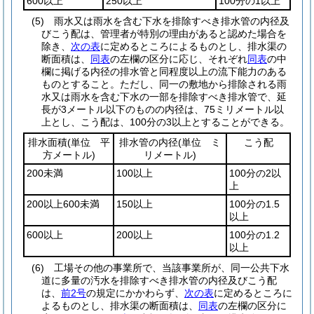
600以上
250以上
100分の1以上
(5)
雨水又は雨水を含む下水を排除すべき排水管の内径及
びこう配は、管理者が特別の理由があると認めた場合を
除き、
次の表
に定めるところによるものとし、排水渠の
断面積は、
同表
の左欄の区分に応じ、それぞれ
同表
の中
欄に掲げる内径の排水管と同程度以上の流下能力のある
ものとすること。
ただし、同一の敷地から排除される雨
水又は雨水を含む下水の一部を排除すべき排水管で、延
長が3メートル以下のものの内径は、75ミリメートル以
上とし、こう配は、100分の3以上とすることができる。
排水面積
(単位 平
排水管の内径
(単位 ミ
こう配
方メートル)
リメートル)
200未満
100以上
100分の2以
上
200以上600未満
150以上
100分の1.5
以上
600以上
200以上
100分の1.2
以上
(6)
工場その他の事業所で、当該事業所が、同一公共下水
道に多量の汚水を排除すべき排水管の内径及びこう配
は、
前2号
の規定にかかわらず、
次の表
に定めるところに
よるものとし、排水渠の断面積は、
同表
の左欄の区分に