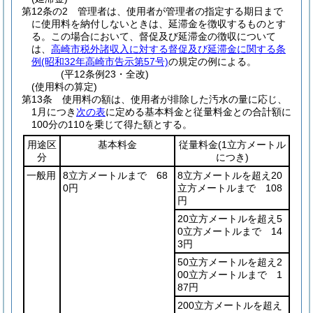
第12条の2
管理者は、使用者が管理者の指定する期日まで
に使用料を納付しないときは、延滞金を徴収するものとす
る。
この場合において、督促及び延滞金の徴収について
は、
高崎市税外諸収入に対する督促及び延滞金に関する条
例
(昭和32年高崎市告示第57号)
の規定の例による。
(平12条例23・全改)
(使用料の算定)
第13条
使用料の額は、使用者が排除した汚水の量に応じ、
1月につき
次の表
に定める基本料金と従量料金との合計額に
100分の110を乗じて得た額とする。
用途区
基本料金
従量料金
(1立方メートル
分
につき)
一般用
8立方メートルまで 68
8立方メートルを超え20
0円
立方メートルまで 108
円
20立方メートルを超え5
0立方メートルまで 14
3円
50立方メートルを超え2
00立方メートルまで 1
87円
200立方メートルを超え