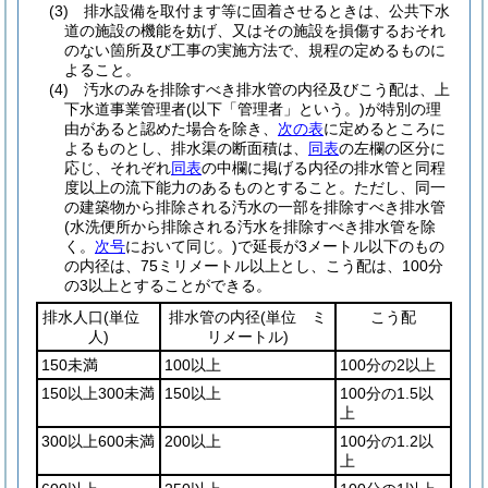
(3)
排水設備を取付ます等に固着させるときは、公共下水
道の施設の機能を妨げ、又はその施設を損傷するおそれ
のない箇所及び工事の実施方法で、規程の定めるものに
よること。
(4)
汚水のみを排除すべき排水管の内径及びこう配は、上
下水道事業管理者
(以下「管理者」という。)
が特別の理
由があると認めた場合を除き、
次の表
に定めるところに
よるものとし、排水渠の断面積は、
同表
の左欄の区分に
応じ、それぞれ
同表
の中欄に掲げる内径の排水管と同程
度以上の流下能力のあるものとすること。
ただし、同一
の建築物から排除される汚水の一部を排除すべき排水管
(水洗便所から排除される汚水を排除すべき排水管を除
く。
次号
において同じ。)
で延長が3メートル以下のもの
の内径は、75ミリメートル以上とし、こう配は、100分
の3以上とすることができる。
排水人口
(単位
排水管の内径
(単位 ミ
こう配
人)
リメートル)
150未満
100以上
100分の2以上
150以上300未満
150以上
100分の1.5以
上
300以上600未満
200以上
100分の1.2以
上