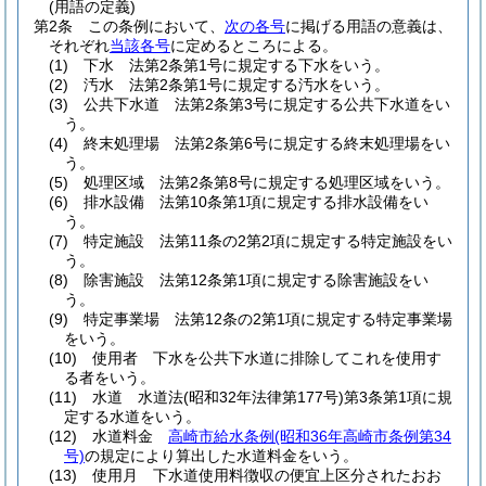
(用語の定義)
第2条
この条例において、
次の各号
に掲げる用語の意義は、
それぞれ
当該各号
に定めるところによる。
(1)
下水 法第2条第1号に規定する下水をいう。
(2)
汚水 法第2条第1号に規定する汚水をいう。
(3)
公共下水道 法第2条第3号に規定する公共下水道をい
う。
(4)
終末処理場 法第2条第6号に規定する終末処理場をい
う。
(5)
処理区域 法第2条第8号に規定する処理区域をいう。
(6)
排水設備 法第10条第1項に規定する排水設備をい
う。
(7)
特定施設 法第11条の2第2項に規定する特定施設をい
う。
(8)
除害施設 法第12条第1項に規定する除害施設をい
う。
(9)
特定事業場 法第12条の2第1項に規定する特定事業場
をいう。
(10)
使用者 下水を公共下水道に排除してこれを使用す
る者をいう。
(11)
水道 水道法
(昭和32年法律第177号)
第3条第1項に規
定する水道をいう。
(12)
水道料金
高崎市給水条例
(昭和36年高崎市条例第34
号)
の規定により算出した水道料金をいう。
(13)
使用月 下水道使用料徴収の便宜上区分されたおお