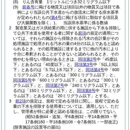
(8)
りん含有量 1リットルにつき32ミリグラム以下
(9)
前各号
に掲げる物質又は項目以外の物質又は項目で条
例により当該公共下水道からの放流水に関する排水基準
が定められたもの
(
第4号
に掲げる項目に類似する項目及
び大腸菌数を除く。)
。
当該排水基準に係る数値
2
製造業又はガス供給業の用に供する施設から下水を排除し
て公共下水道を使用する者に関する
前項
の規定の適用につ
いては、それらの施設から排除される汚水の合計量がその
処理施設で処理される汚水の量の4分の1以上であると認め
られるとき、その処理施設に達するまでに他の汚水により
十分に希釈されることができないと認められるとき、その
他やむを得ない理由があるときは、
同項第2号
中「45度以
下」とあるのは「40度以下」と、
同項第3号
中「5以上9以
下」とあるのは「5.7以上8.7以下」と、
同項第4号
中「600
ミリグラム以下」とあるのは「300ミリグラム以下」と、
同項第5号
中「600ミリグラム以下」とあるのは「300ミリ
グラム以下」と、
同項第7号
中「240ミリグラム以下」とあ
るのは「150ミリグラム以下」と、
同項第8号
中「32ミリグ
ラム以下」とあるのは「20ミリグラム以下」とする。
3
前2項
の規定は、規程で定める項目に関し、規程で定める
量の下水を排除する使用者については、適用しない。
ただ
し、管理者が特に必要と認める場合は、この限りでない。
(昭52条例44・追加、平6条例32・平14条例39・平
17条例180・平18条例108・令7条例31・一部改正)
(除害施設の設置等の届出)