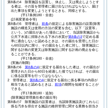
第8条の4
除害施設を設置し、休止し、又は廃止しようとす
る者は、その旨を管理者に届け出なければならない。
届け
出た事項を変更しようとするときも、同様とする。
(平17条例180・全改)
(計画変更命令等)
第8条の5
管理者は、
前条
の規定による除害施設の設置
(除害
施設の構造又は使用の方法の変更を含む。以下「設置等」
という。)
の届出があった場合において、当該除害施設から
公共下水道に排除される下水の水質が
第8条の3
で定める基
準に適合しないと認めるときは、その届出を受理した日か
ら60日以内に限り、その届出をした者に対し、除害施設に
関する計画の変更又は除害施設に関する計画の廃止を命じ
ることができる。
(平17条例180・全改)
(実施の制限)
第8条の6
第8条の4
に規定する届出をした者は、その届出が
受理された日から60日を経過した後でなければ、その届出
に係る設置等を行ってはならない。
2
管理者は、
第8条の4
に規定する届出に係る事項の内容が
相当であると認めるときは、
前項
の期間を短縮することが
できる。
(平17条例180・追加)
(除害施設管理責任者の届出等)
第8条の7
除害施設の設置者は、当該除害施設及びこれらに
係る汚水を排出する施設の維持管理に関する業務を担当さ