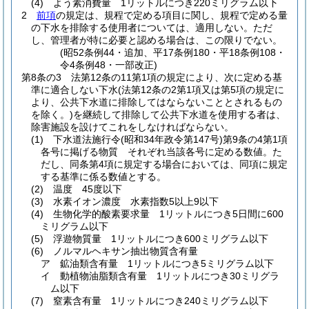
(4)
よう素消費量 1リットルにつき220ミリグラム以下
2
前項
の規定は、規程で定める項目に関し、規程で定める量
の下水を排除する使用者については、適用しない。
ただ
し、管理者が特に必要と認める場合は、この限りでない。
(昭52条例44・追加、平17条例180・平18条例108・
令4条例48・一部改正)
第8条の3
法第12条の11第1項の規定により、次に定める基
準に適合しない下水
(法第12条の2第1項又は第5項の規定に
より、公共下水道に排除してはならないこととされるもの
を除く。)
を継続して排除して公共下水道を使用する者は、
除害施設を設けてこれをしなければならない。
(1)
下水道法施行令
(昭和34年政令第147号)
第9条の4第1項
各号に掲げる物質 それぞれ当該各号に定める数値。
た
だし、同条第4項に規定する場合においては、同項に規定
する基準に係る数値とする。
(2)
温度 45度以下
(3)
水素イオン濃度 水素指数5以上9以下
(4)
生物化学的酸素要求量 1リットルにつき5日間に600
ミリグラム以下
(5)
浮遊物質量 1リットルにつき600ミリグラム以下
(6)
ノルマルヘキサン抽出物質含有量
ア
鉱油類含有量 1リットルにつき5ミリグラム以下
イ
動植物油脂類含有量 1リットルにつき30ミリグラ
ム以下
(7)
窒素含有量 1リットルにつき240ミリグラム以下