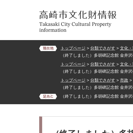
ペ
メ
ー
ニ
ジ
ュ
の
ー
先
を
頭
飛
で
ば
トップページ
>
分類でさがす
>
文化・
す。
し
（終了しました）多胡碑記念館 金井沢
て
トップページ
>
分類でさがす
>
文化・
本
（終了しました）多胡碑記念館 金井沢
文
トップページ
>
分類でさがす
>
市政
>
へ
（終了しました）多胡碑記念館 金井沢
（終了しました）多胡碑記念館 金井沢
本
文