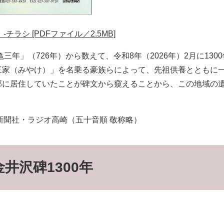
ラシ [PDFファイル／2.5MB]
年」（726年）から数えて、令和8年（2026年）2月に130
三家（みやけ）」を名乗る豪族らによって、先祖供養とともに
郡に居住していたことが碑文から窺えることから、この地域の
新聞社・ラジオ高崎（五十音順 敬称略）
井沢碑1300年