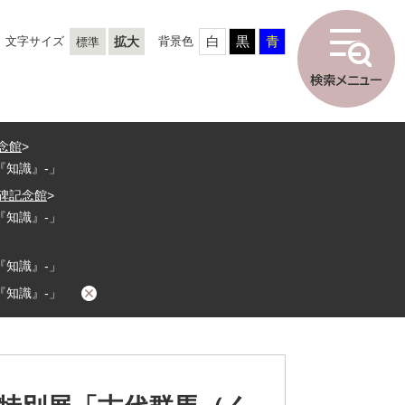
白
黒
青
文字サイズ
拡大
背景色
標準
念館
>
『知識』‐」
碑記念館
>
『知識』‐」
『知識』‐」
『知識』‐」