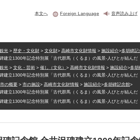
本文へ
Foreign Language
音声読み上げ
観光
>
歴史・文化財
>
文化財
>
高崎市文化財情報
>
施設紹介
>
多胡碑記
碑建立1300年記念特別展「古代群馬（くるま）の風景‐人びとが結んだ
観光
>
文化・芸術
>
催し（文化）
>
高崎市文化財情報
>
施設紹介
>
多胡
碑建立1300年記念特別展「古代群馬（くるま）の風景‐人びとが結んだ
市の概要
>
市の施設
>
高崎市文化財情報
>
施設紹介
>
多胡碑記念館
>
碑建立1300年記念特別展「古代群馬（くるま）の風景‐人びとが結んだ
碑建立1300年記念特別展「古代群馬（くるま）の風景‐人びとが結んだ