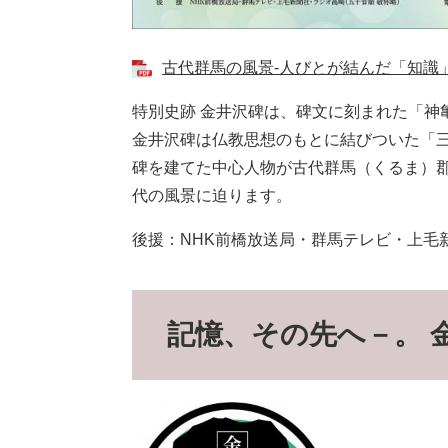
古代群馬の風景‐人びとが結んだ「知識」‐チ
特別史跡 金井沢碑は、碑文に刻まれた「神亀三
金井沢碑は仏教思想のもとに結びついた「
碑を建てた中心人物が古代群馬（くるま）
代の風景に迫ります。
後援：NHK前橋放送局・群馬テレビ・上毛
記憶、その先へ－。 金