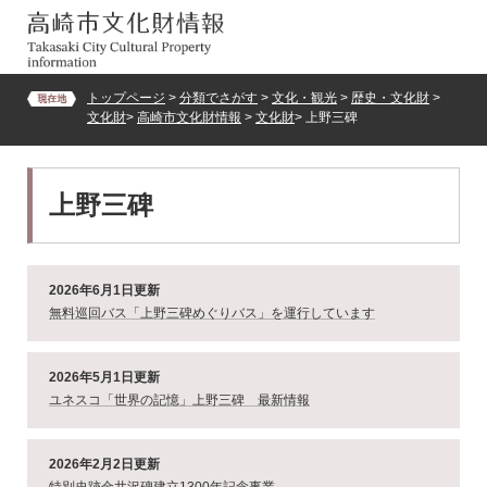
ペ
メ
ー
ニ
ジ
ュ
の
ー
トップページ
>
分類でさがす
>
文化・観光
>
歴史・文化財
>
先
を
文化財
>
高崎市文化財情報
>
文化財
>
上野三碑
頭
飛
で
ば
す。
し
本
て
上野三碑
文
本
文
へ
2026年6月1日更新
無料巡回バス「上野三碑めぐりバス」を運行しています
2026年5月1日更新
ユネスコ「世界の記憶」上野三碑 最新情報
2026年2月2日更新