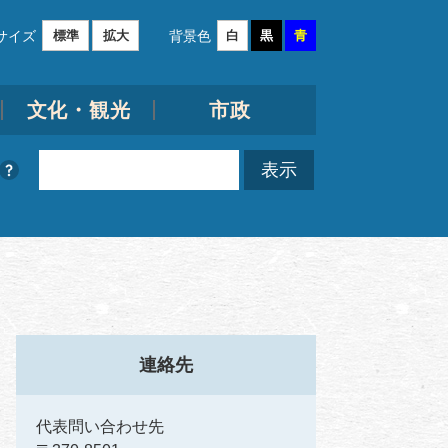
サイズ
背景色
標準
拡大
白
黒
青
文化・観光
市政
連絡先
代表問い合わせ先