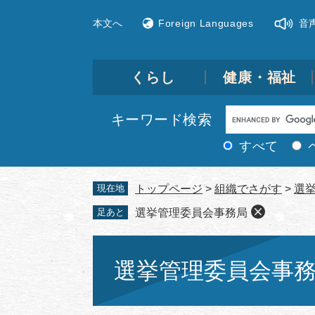
ペ
メ
本文へ
Foreign Languages
音
ー
ニ
ジ
ュ
の
ー
先
を
くらし
健康・福祉
頭
飛
で
ば
Google
キーワード検索
す。
し
カ
て
すべて
ス
本
文
タ
現在地
トップページ
>
組織でさがす
>
選
へ
ム
足あと
選挙管理委員会事務局
検
索
本
文
選挙管理委員会事