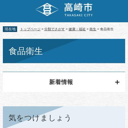
ペ
メ
ー
ニ
ジ
ュ
の
ー
先
を
現在地
トップページ
>
分類でさがす
>
健康・福祉
>
衛生
>
食品衛生
頭
飛
で
ば
本
す。
し
文
食品衛生
て
本
文
へ
新着情報
気をつけましょう