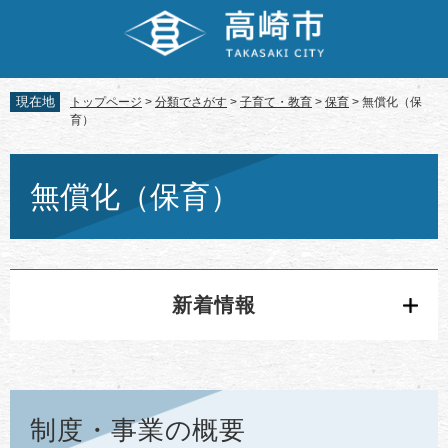
ペ
メ
ー
ニ
ジ
ュ
の
ー
先
を
現在地
トップページ
>
分類でさがす
>
子育て・教育
>
保育
>
無償化（保
頭
飛
育）
で
ば
す。
し
本
て
文
無償化（保育）
本
文
へ
新着情報
制度・事業の概要