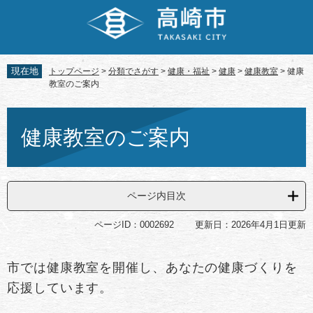
ペ
メ
ー
ニ
ジ
ュ
の
ー
先
を
現在地
トップページ
>
分類でさがす
>
健康・福祉
>
健康
>
健康教室
>
健康
頭
飛
教室のご案内
で
ば
す。
し
本
て
文
健康教室のご案内
本
文
へ
ページ内目次
ページID：0002692
更新日：2026年4月1日更新
市では健康教室を開催し、あなたの健康づくりを
応援しています。