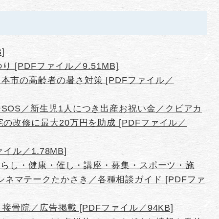
]
 [PDFファイル／9.51MB]
本市の高齢者の暑さ対策 [PDFファイル／
ーSOS／新生児1人につき出産お祝い金／クビアカ
の改修に最大20万円を助成 [PDFファイル／
ァイル／1.78MB]
e（暮らし・健康・催し・講座・募集・スポーツ・施
gel／シネマテークたかさき／各種相談ガイド [PDFファ
接骨院／広告掲載 [PDFファイル／94KB]