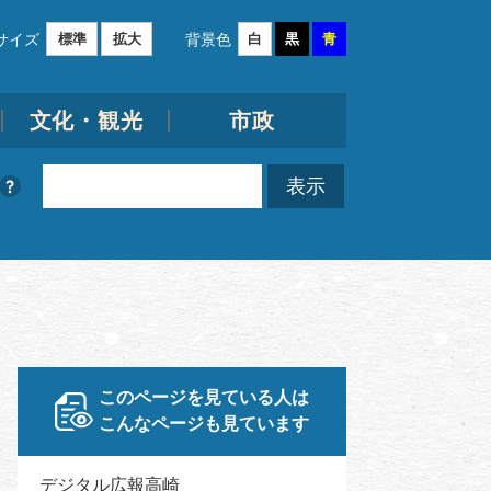
サイズ
背景色
標準
拡大
白
黒
青
文化・観光
市政
このページを見ている人は
こんなページも見ています
デジタル広報高崎