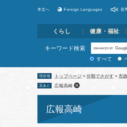
ペ
メ
本文へ
Foreign Languages
音
ー
ニ
ジ
ュ
の
ー
先
を
くらし
健康・福祉
頭
飛
で
ば
Google
キーワード検索
す。
し
カ
て
すべて
ス
本
文
タ
現在地
トップページ
>
分類でさがす
>
市
へ
ム
足あと
広報高崎
検
索
本
文
広報高崎