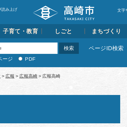
声読み上げ
文字
子育て・教育
しごと
まちづくり
ページID検索
ページ
PDF
政
>
広報
>
広報高崎
>
広報高崎