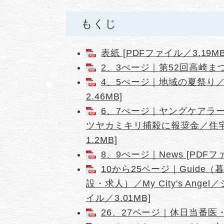
もくじ
表紙 [PDFファイル／3.19MB
2、3ぺージ｜第52回高崎まつり
4、5ぺージ｜地域の夏祭り／
2.46MB]
6、7ぺージ｜ヤングケアラ
ツヤカミキリ捕殺に報奨金／住宅
1.2MB]
8、9ぺージ｜News [PDFフ
10から25ページ｜Guid
設・求人）／My City's An
イル／3.01MB]
26、27ページ｜休日当番医・