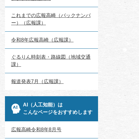
これまでの広報高崎（バックナンバ
ー）（広報課）
令和8年広報高崎（広報課）
ぐるりん時刻表・路線図（地域交通
課）
報道発表7月（広報課）
AI（人工知能）は
こんなページをおすすめします
広報高崎令和8年8月号