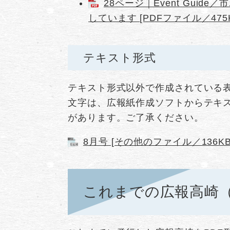
28ページ｜Event Gui
しています [PDFファイル／475K
テキスト形式
テキスト形式以外で作成されている
文字は、広報紙作成ソフトからテキ
があります。ご了承ください。
8月号 [その他のファイル／136KB
これまでの広報高崎