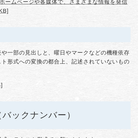
de／市ホームページや各媒体で、さまざまな情報を発信
B]
表や一部の見出しと、曜日やマークなどの機種依存
スト形式への変換の都合上、記述されていないもの
]
（バックナンバー）