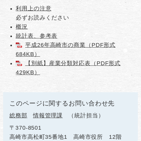
利用上の注意
必ずお読みください
概況
統計表、参考表
平成26年高崎市の商業（PDF形式
684KB）
【別紙】産業分類対応表（PDF形式
429KB）
このページに関するお問い合わせ先
総務部
情報管理課
統計担当
〒370-8501
高崎市高松町35番地1 高崎市役所 12階