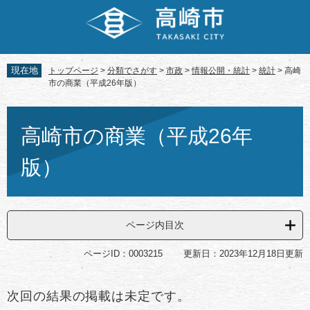
ペ
メ
ー
ニ
ジ
ュ
の
ー
先
を
現在地
トップページ
>
分類でさがす
>
市政
>
情報公開・統計
>
統計
>
高崎
頭
飛
市の商業（平成26年版）
で
ば
す。
し
本
て
文
高崎市の商業（平成26年
本
文
版）
へ
ページ内目次
ページID：0003215
更新日：2023年12月18日更新
次回の結果の掲載は未定です。